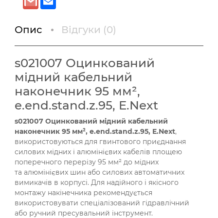
Опис
Відгуки (
0
)
s021007 Оцинкований
мідний кабельний
наконечник 95 мм²,
e.end.stand.z.95, E.Next
s021007 Оцинкований мідний кабельний
наконечник 95 мм², e.end.stand.z.95, E.Next
,
використовуються для гвинтового приєднання
силових мідних і алюмінієвих кабелів площею
поперечного перерізу 95 мм² до мідних
та алюмінієвих шин або силових автоматичних
вимикачів в корпусі. Для надійного і якісного
монтажу накінечника рекомендується
використовувати спеціалізований гідравлічний
або ручний пресувальний інструмент.