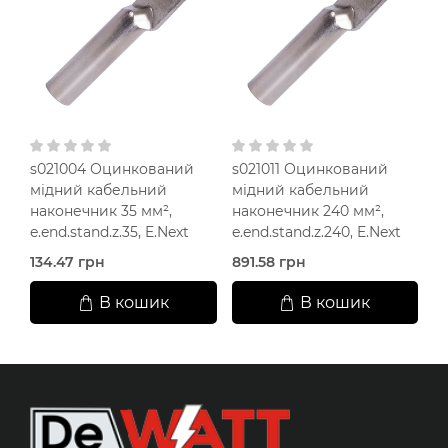
s021004 Оцинкований
s021011 Оцинкований
s
мідний кабельний
мідний кабельний
м
наконечник 35 мм²,
наконечник 240 мм²,
н
e.end.stand.z.35, E.Next
e.end.stand.z.240, E.Next
e.
134.47 грн
891.58 грн
17
В кошик
В кошик