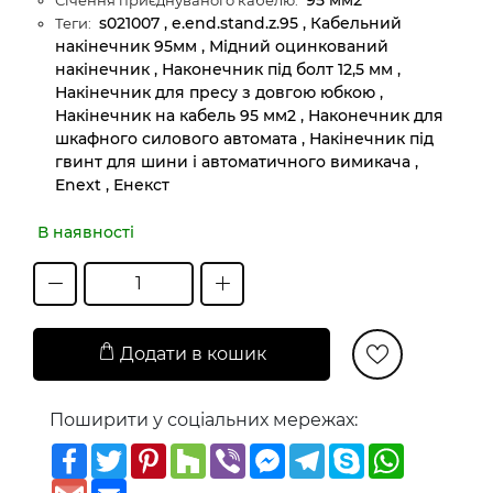
s021007 , e.end.stand.z.95 , Кабельний
Теги:
накінечник 95мм , Мідний оцинкований
накінечник , Наконечник під болт 12,5 мм ,
Накінечник для пресу з довгою юбкою ,
Накінечник на кабель 95 мм2 , Наконечник для
шкафного силового автомата , Накінечник під
гвинт для шини і автоматичного вимикача ,
Enext , Енекст
В наявності
Додати в кошик
Поширити у соціальних мережах:
Facebook
Twitter
Pinterest
Houzz
Viber
Messenger
Telegram
Skype
WhatsAp
Gmail
Email