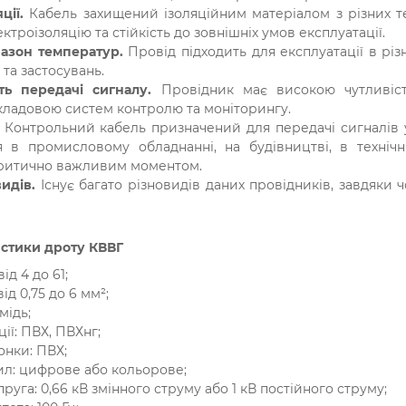
ції.
Кабель захищений ізоляційним матеріалом з різних т
ктроізоляцію та стійкість до зовнішніх умов експлуатації.
азон температур.
Провід підходить для експлуатації в рі
 та застосувань.
ть передачі сигналу.
Провідник має високою чутливість
кладовою систем контролю та моніторингу.
.
Контрольний кабель призначений для передачі сигналів у
я в промисловому обладнанні, на будівництві, в техніч
критично важливим моментом.
видів.
Існує багато різновидів даних провідників, завдяки
истики дроту КВВГ
ід 4 до 61;
ід 0,75 до 6 мм²;
мідь;
ції: ПВХ, ПВХнг;
онки: ПВХ;
л: цифрове або кольорове;
руга: 0,66 кВ змінного струму або 1 кВ постійного струму;