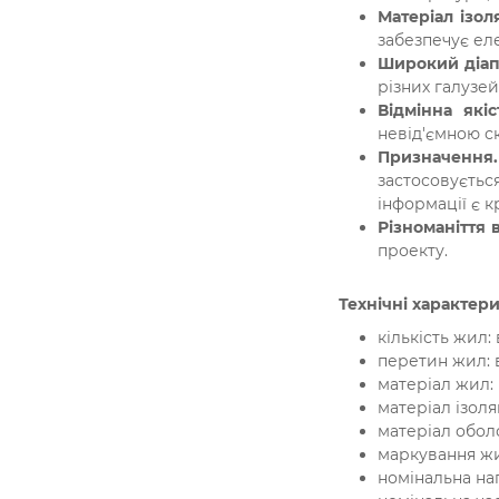
Матеріал ізоля
забезпечує еле
Широкий діап
різних галузей
Відмінна якіс
невід'ємною с
Призначення
застосовуєтьс
інформації є 
Різноманіття 
проекту.
Технічні характер
кількість жил: в
перетин жил: в
матеріал жил: 
матеріал ізоля
матеріал обол
маркування жи
номінальна нап