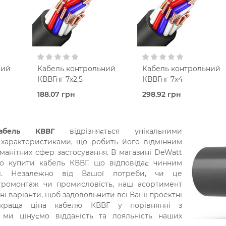
П'ятижильний
П'ятижильний
м²
2,5 мм²
4,0 мм²
В кошик
В кошик
Без
Без
екрану
екрану
ний
Кабель контрольний
Кабель контрольний
КВВГнг 7х2,5
КВВГнг 7х4
188.07 грн
298.92 грн
Під
Під
очих
замовлення (3 робочих
замовлення (3 робочих
днів)
днів)
Kablex
Kablex
абель КВВГ
відрізняється унікальними
tro
Interelectro
Interelectro
 характеристиками, що робить його відмінним
ВХ
ПВХ
ПВХ
манітних сфер застосування. В магазині DeWatt
нг
нг
о купити кабель КВВГ, що відповідає чинним
Семижильний
Семижильний
ті. Незалежно від Вашої потреби, чи це
м²
2,5 мм²
4,0 мм²
В кошик
В кошик
ктромонтаж чи промисловість, наш асортимент
Без
Без
ні варіанти, щоб задовольнити всі Ваші проектні
екрану
екрану
краща ціна кабелю КВВГ у порівнянні з
 ми цінуємо відданість та лояльність наших