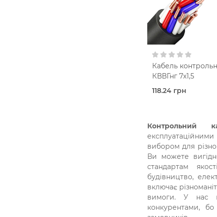
П'ятижильний
1,5 м
В кошик
Без
екрану
Кабель контроль
КВВГнг 7х1,5
118.24 грн
Під
замовлення (3 роб
днів)
Kablex
Контрольний
к
Interelec
експлуатаційними
П
вибором для різно
нг
Ви можете вигідн
Семижильний
стандартам якос
1,5 м
В кошик
будівництво, еле
Без
включає різноманіт
екрану
вимоги. У нас 
конкурентами, бо