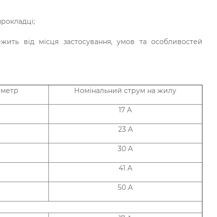
прокладці;
ежить від місця застосування, умов та особливостей
аметр
Номінальний струм на жилу
17 А
23 А
30 А
41 А
50 А