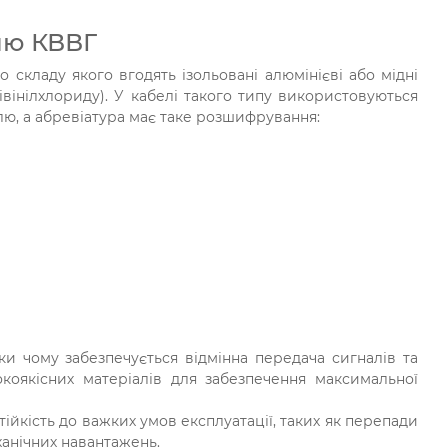
лю КВВГ
 складу якого вгодять ізольовані алюмінієві або мідні
вінілхлориду). У кабелі такого типу використовуються
лю, а абревіатура має таке розшифрування:
ки чому забезпечується відмінна передача сигналів та
окоякісних матеріалів для забезпечення максимальної
йкість до важких умов експлуатації, таких як перепади
ханічних навантажень.