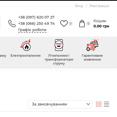
Вхід
Реєстрація
+38 (097) 620 07 27
Кошик
+38 (066) 250 49 74
0
0
0.00 грн
Графік роботи
тажу
Електроопалення
Лічильники і
Гарантоване
трансформатори
живлення
струму