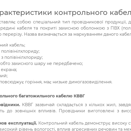
арактеристики контрольного кабе
тавляє собою спеціальний тип провідникової продукції, до
ередині кабеля та покриті захисною оболонкою з ПВХ (полі
о перерізу. Назва визначається за маркуванням даного кабе
ний кабель;
з полівінілхлориду;
 з полівінілхлориду;
 тобто захисного шару не передбачено;
 екрана;
чий;
зповсюджує горіння, має низьке димогазовиділення.
рольного багатожильного кабелю КВВГ
овідники.
КВВГ зазвичай складається з кількох жил, завдя
сть до зовнішніх впливів. Провідники виготовлені з вис
мов експлуатації.
Контрольний кабель демонструє високу сті
високий рівень вологості, вплив агресивних речовин та ме