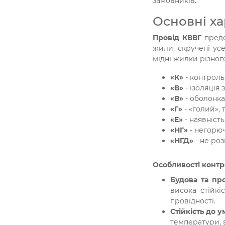
замовників.
Основні х
Провід КВВГ
предс
жили, скручені ус
мідні жилки різног
«К»
- контроль
«В»
- ізоляція 
«В»
- оболонка
«Г»
- «голий»,
«Е»
- наявність
«НГ»
- негорю
«НГД»
- не ро
Особливості конт
Будова та пр
висока стійкі
провідності.
Стійкість до у
температури, 