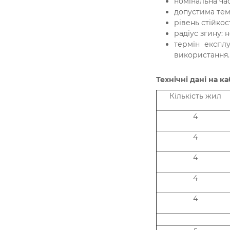
номінальна част
допустима темп
рівень стійкос
радіус згину: 
термін експл
використання.
Технічні дані на к
Кількість жил
4
4
4
4
4