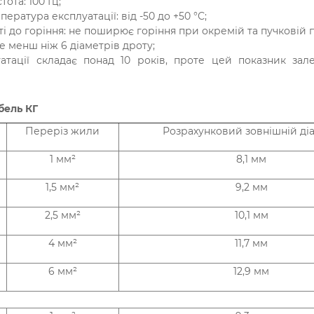
ота: 100 Гц;
ература експлуатації: від -50 до +50 °С;
ті до горіння: не поширює горіння при окремій та пучковій 
не менш ніж 6 діаметрів дроту;
уатації складає понад 10 років, проте цей показник зал
абель КГ
Переріз жили
Розрахунковий зовнішній ді
1 мм²
8,1 мм
1,5 мм²
9,2 мм
2,5 мм²
10,1 мм
4 мм²
11,7 мм
6 мм²
12,9 мм