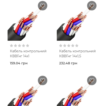
Кабель контрольний
Кабель контрольний
КВВГнг 14х1
КВВГнг 14х1,5
159.04 грн
232.48 грн
Під
Під
замовлення (3 робочих
замовлення (3 робочих
днів)
днів)
Kablex
Kablex
Interelectro
Interelectro
ПВХ
ПВХ
нг
нг
Чотирнадцятижильний
Чотирнадцятижильний
1,0 мм²
1,5 мм²
В кошик
В кошик