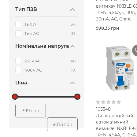
вимикач NXBLE-63
Тип ПЗВ
1P+N, 4,5kA, C, 10А,
30mA, AC, Chint
Тип A
34
598.35 грн
Тип AC
33
Під
замовлення (3 роб
днів)
Номінальна напруга
Chint
Ампер
230V AC
48
2-
400V AC
19
25 мм2
В кошик
Ціна
30 мА
Тип AC
230V AC
105548
-
399 грн
Диференційний
автоматичний
8073 грн
вимикач NXBLE-63
1P+N, 4,5kA, C, 63А,