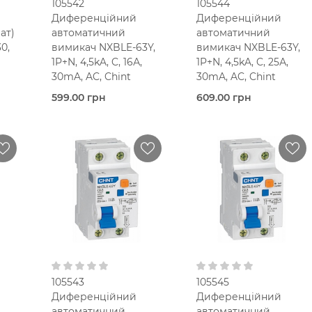
105542
105544
Диференційний
Диференційний
ат)
автоматичний
автоматичний
30,
вимикач NXBLE-63Y,
вимикач NXBLE-63Y,
1P+N, 4,5kA, C, 16А,
1P+N, 4,5kA, C, 25А,
30mA, AC, Chint
30mA, AC, Chint
599.00 грн
609.00 грн
сті
В наявності
В наявності
Chint
Chint
16,0
Ампер
25,0 Ампер
мод.
2-мод.
2-мод.
25 мм2
25 мм2
C
C
C
30 мА
30 мА
В кошик
В кошик
Тип AC
Тип AC
230V AC
230V AC
105543
105545
Диференційний
Диференційний
автоматичний
автоматичний