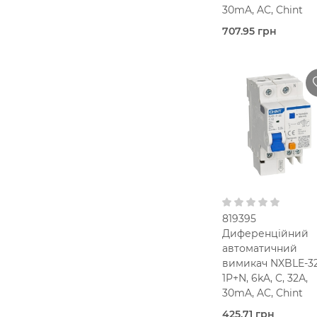
30mA, AC, Chint
707.95 грн
Під
замовлення (3 роб
днів)
Chint
63,0 Ампер
2-
25 мм2
В кошик
30 мА
Тип AC
230V AC
819395
Диференційний
автоматичний
вимикач NXBLE-32
1P+N, 6kA, C, 32А,
30mA, AC, Chint
425.71 грн