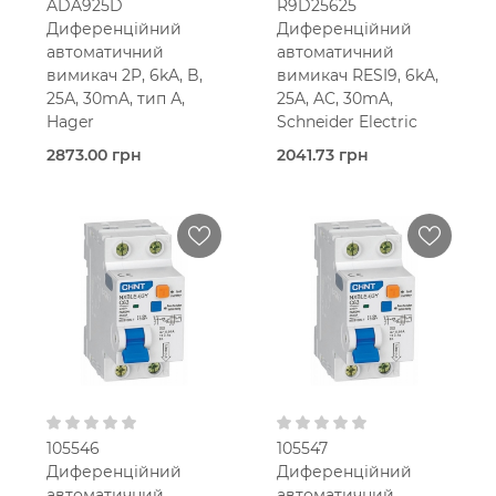
ADA925D
R9D25625
Диференційний
Диференційний
автоматичний
автоматичний
вимикач 2P, 6kA, B,
вимикач RESI9, 6kA,
25А, 30mA, тип А,
25A, AC, 30mA,
Hager
Schneider Electric
2873.00 грн
2041.73 грн
В наявності
В наявності
Hager
Schneider-
Electric
25,0 Ампер
2-мод.
25,0 Ампер
2-мод.
25 мм2
B
16 мм2
C
30 мА
В кошик
В кошик
Тип A
30 мА
Тип AC
230V AC
230V AC
105546
105547
Диференційний
Диференційний
автоматичний
автоматичний