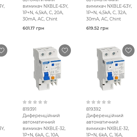
Y,
вимикач NXBLE-63Y,
вимикач NXBLE-63Y,
1P+N, 4,5kA, C, 20А,
1P+N, 4,5kA, C, 32А,
30mA, AC, Chint
30mA, AC, Chint
601.17 грн
619.52 грн
Під
Під
очих
замовлення (3 робочих
замовлення (3 робочих
днів)
днів)
Chint
Chint
10,0
20,0 Ампер
32,0 Ампер
мод.
2-мод.
2-мод.
25 мм2
25 мм2
C
C
C
В кошик
В кошик
30 мА
30 мА
Тип AC
Тип AC
230V AC
230V AC
819391
819392
Диференційний
Диференційний
автоматичний
автоматичний
Y,
вимикач NXBLE-32,
вимикач NXBLE-32,
1P+N, 6kA, C, 10А,
1P+N, 6kA, C, 16А,