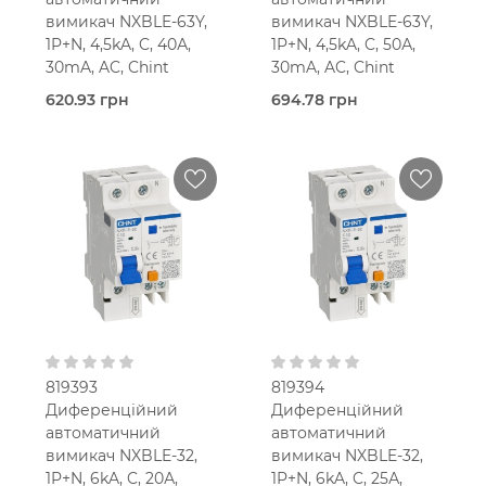
вимикач NXBLE-63Y,
вимикач NXBLE-63Y,
1P+N, 4,5kA, C, 40А,
1P+N, 4,5kA, C, 50А,
30mA, AC, Chint
30mA, AC, Chint
620.93 грн
694.78 грн
Під
Під
замовлення (3 робочих
замовлення (3 робочих
днів)
днів)
Chint
Chint
40,0 Ампер
50,0 Ампер
2-мод.
2-мод.
25 мм2
25 мм2
C
C
В кошик
В кошик
30 мА
30 мА
Тип AC
Тип AC
230V AC
230V AC
819393
819394
Диференційний
Диференційний
автоматичний
автоматичний
вимикач NXBLE-32,
вимикач NXBLE-32,
1P+N, 6kA, C, 20А,
1P+N, 6kA, C, 25А,