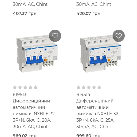
30mA, AC, Chint
30mA, AC, Chint
407.37 грн
420.07 грн
Під
Під
замовлення (3 робочих
замовлення (3 робочих
днів)
днів)
Chint
Chint
20,0 Ампер
25,0 Ампер
2.5-
2.5-
мод.
мод.
25 мм2
25 мм2
В кошик
В кошик
C
C
30 мА
30 мА
Тип AC
Тип AC
230V AC
230V AC
819513
819514
Диференційний
Диференційний
автоматичний
автоматичний
вимикач NXBLE-32,
вимикач NXBLE-32,
3P+N, 6kA, C, 20А,
3P+N, 6kA, C, 25А,
30mA, AC, Chint
30mA, AC, Chint
969.02 грн
999.60 грн