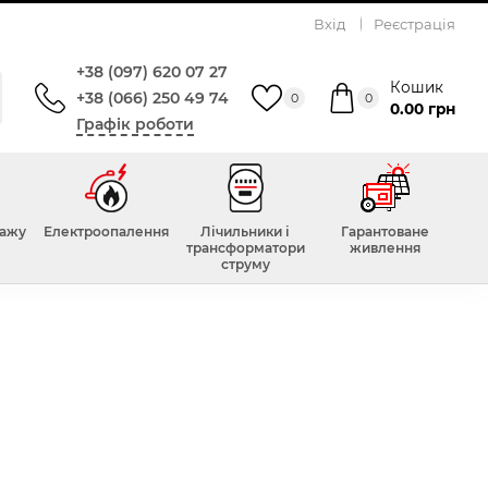
Вхід
Реєстрація
+38 (097) 620 07 27
Кошик
+38 (066) 250 49 74
0
0
0.00 грн
Графік роботи
тажу
Електроопалення
Лічильники і
Гарантоване
трансформатори
живлення
струму