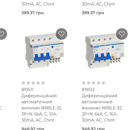
30mA, AC, Chint
30mA, AC, Chint
399.37 грн
399.37 грн
Під
Під
очих
замовлення (3 робочих
замовлення (3 робочих
днів)
днів)
Chint
Chint
10,0
16,0
Ампер
Ампер
мод.
2.5-
2.5-
мод.
мод.
C
25 мм2
25 мм2
В кошик
В кошик
C
C
30 мА
30 мА
Тип AC
Тип AC
230V AC
230V AC
819511
819512
Диференційний
Диференційний
автоматичний
автоматичний
,
вимикач NXBLE-32,
вимикач NXBLE-32,
3P+N, 6kA, C, 10А,
3P+N, 6kA, C, 16А,
30mA, AC, Chint
30mA, AC, Chint
946.92 грн
946.92 грн