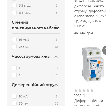
s034105 Вимикач
5.5-мод.
5
диференційного
струму (дифавтом
6.5-мод.
3
e.rcbo.stand.2.C25.
2p, 25A, C, 30мА,
Січення
E.Next
приєднуваного кабелю
478.47 грн
В наявно
16 мм2
6
E.Next
25 мм2
61
25,0 Ампер
2-
Часострумова х-ка
25 мм2
B
8
30 мА
В кошик
C
59
Тип AC
230V AC
Диференційний струм
105541
10 мА
2
Диференційний
30 мА
65
автоматичний