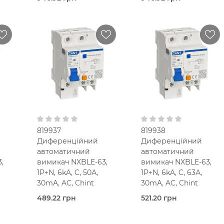
Під
Під
очих
замовлення (3 робочих
замовлення (3 робочих
днів)
днів)
Chint
Chint
10,0
16,0
Ампер
Ампер
5-
5.5-
5.5-
мод.
мод.
25 мм2
25 мм2
В кошик
В кошик
C
C
C
30 мА
30 мА
Тип AC
Тип AC
400V AC
400V AC
819937
819938
Диференційний
Диференційний
автоматичний
автоматичний
,
вимикач NXBLE-63,
вимикач NXBLE-63,
1P+N, 6kA, C, 50А,
1P+N, 6kA, C, 63А,
30mA, AC, Chint
30mA, AC, Chint
489.22 грн
521.20 грн
Під
Під
очих
замовлення (3 робочих
замовлення (3 робочих