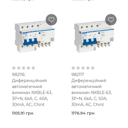
Під
Під
замовлення (3 робочих
замовлення (3 робочих
днів)
днів)
Chint
Chint
20,0 Ампер
25,0 Ампер
5.5-
5.5-
мод.
мод.
25 мм2
25 мм2
В кошик
В кошик
C
C
30 мА
30 мА
Тип AC
Тип AC
400V AC
400V AC
982116
982117
Диференційний
Диференційний
автоматичний
автоматичний
вимикач NXBLE-63,
вимикач NXBLE-63,
3P+N, 6kA, C, 40А,
3P+N, 6kA, C, 50А,
30mA, AC, Chint
30mA, AC, Chint
1105.91 грн
1176.94 грн
Під
Під
замовлення (3 робочих
замовлення (3 робочих