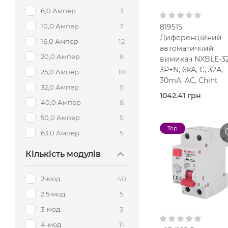
6,0 Ампер
3
10,0 Ампер
7
819515
Диференційний
16,0 Ампер
12
автоматичний
20,0 Ампер
8
вимикач NXBLE-32
3P+N, 6kA, C, 32А,
25,0 Ампер
10
30mA, AC, Chint
32,0 Ампер
9
1042.41 грн
40,0 Ампер
8
В наявно
Chint
50,0 Ампер
5
Top
32,0 Ампер
63,0 Ампер
5
5.
мод.
Кількість модулів
25 мм2
2-мод.
40
В кошик
30 мА
2.5-мод.
5
Тип AC
3-мод.
3
400V AC
4-мод.
11