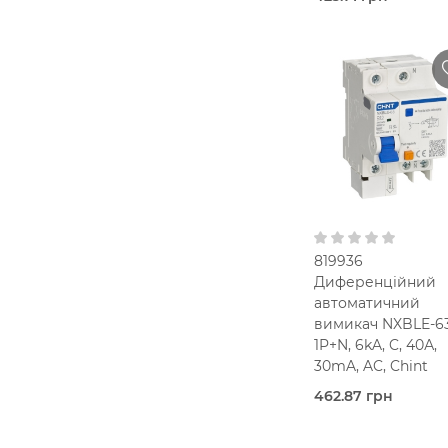
Під
замовлення (3 роб
днів)
Chint
32,0 Ампер
2.
мод.
25 мм2
В кошик
30 мА
Тип AC
230V AC
819936
Диференційний
автоматичний
вимикач NXBLE-63
1P+N, 6kA, C, 40А,
30mA, AC, Chint
462.87 грн
Під
замовлення (3 роб