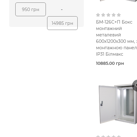
-
950 грн
БМ-126C+П Бокс
14985 грн
монтажний
металевий
600х1200х300 мм, 
монтажною панел
IP31 Білмакс
10885.00 грн
Під
замовлення
Bilmax
Металевий корпус
IP31
600х1200х
мм
З
монтажною панел
В кошик