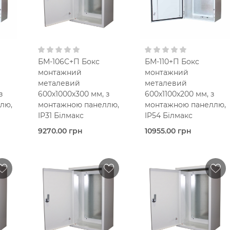
лю
монтажною панеллю
монтажною панеллю
В кошик
В кошик
БМ-106C+П Бокс
БМ-110+П Бокс
монтажний
монтажний
металевий
металевий
з
600х1000х300 мм, з
600х1100х200 мм, з
лю,
монтажною панеллю,
монтажною панеллю,
IP31 Білмакс
IP54 Білмакс
9270.00 грн
10955.00 грн
Під
Під
очих
замовлення
замовлення (5 робочих
Bilmax
днів)
Bilmax
Металевий корпус
IP31
Металевий корпус
4
600х1000х300
IP54
300
мм
600х1100х200
З
мм
монтажною панеллю
З
В кошик
В кошик
лю
монтажною панеллю