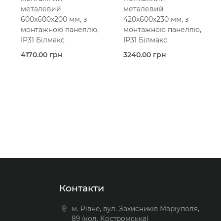
металевий
металевий
600х600х200 мм, з
420х600х230 мм, з
монтажною панеллю,
монтажною панеллю,
IP31 Білмакс
IP31 Білмакс
4170.00 грн
3240.00 грн
Під
Під
замовлення
замовлення
Bilmax
Bilmax
xt
Металевий корпус
Металевий корпус
IP31
IP31
600х600х200
420х600х230
мм
мм
З
З
монтажною панеллю
монтажною панеллю
В кошик
В кошик
Контакти
м. Рівне, вул. Захисників Маріуполя,
89 (кол. Костромська)