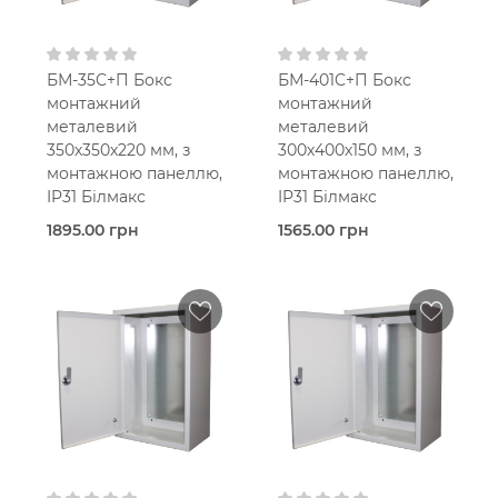
БМ-35C+П Бокс
БМ-401C+П Бокс
монтажний
монтажний
металевий
металевий
350х350х220 мм, з
300х400х150 мм, з
монтажною панеллю,
монтажною панеллю,
IP31 Білмакс
IP31 Білмакс
1895.00 грн
1565.00 грн
Під
Під
замовлення
замовлення
Bilmax
Bilmax
Металевий корпус
Металевий корпус
IP31
IP31
350х350х220
300х400х150
мм
мм
З
З
монтажною панеллю
монтажною панеллю
В кошик
В кошик