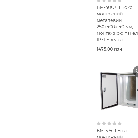
БМ-40C+П Бокс
монтажний
металевий
250х400х140 мм, з
монтажною панел
IP31 Білмакс
1475.00 грн
Під
замовлення
Bilmax
Металевий корпус
IP31
250х400х1
мм
З
монтажною панел
В кошик
БМ-57+П Бокс
монтажний