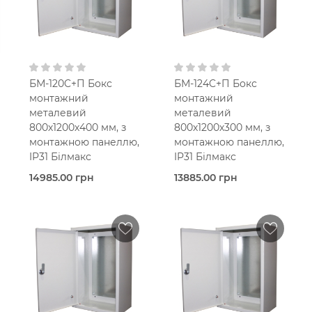
монтажною панеллю
З
монтажною панеллю
В кошик
В кошик
БМ-120C+П Бокс
БМ-124C+П Бокс
монтажний
монтажний
металевий
металевий
800х1200х400 мм, з
800х1200х300 мм, з
монтажною панеллю,
монтажною панеллю,
IP31 Білмакс
IP31 Білмакс
14985.00 грн
13885.00 грн
Під
Під
замовлення
замовлення
Bilmax
Bilmax
Металевий корпус
Металевий корпус
IP31
IP31
800х1200х400
800х1200х300
мм
мм
З
З
монтажною панеллю
монтажною панеллю
В кошик
В кошик