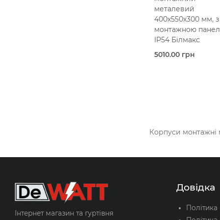
металевий
400х550х300 мм, з
монтажною панел
IP54 Білмакс
5010.00 грн
Під
замовлення (5 роб
днів)
Bilmax
Металевий корпус
IP5
400х550х
мм
Корпуси монтажні 
З
В кошик
монтажною панел
Довідка
Політика
Інтернет магазин та гуртівня