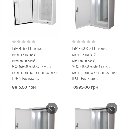
300х300х200
300х400х200
мм
мм
З
З
монтажною панеллю
монтажною панеллю
В кошик
В кошик
БМ-86+П Бокс
БМ-100C+П Бокс
монтажний
монтажний
металевий
металевий
600х800х300 мм, з
700х1000х350 мм, з
монтажною панеллю,
монтажною панеллю,
IP54 Білмакс
IP31 Білмакс
8815.00 грн
10995.00 грн
В наявності
Під
Bilmax
замовлення
Bilmax
Металевий корпус
IP54
Металевий корпус
600х800х300
IP31
мм
700х1000х350
З
мм