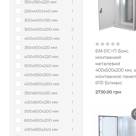
200х200х1
350х350х220 мм
1
мм
250х400х140 мм
1
З
монтажною панел
300х400х150 мм
1
В кошик
300х400х200 мм
2
400х400х200 мм
1
350х500х220 мм
1
БМ-51C+П Бокс
400х500х220 мм
1
монтажний
металевий
500х500х240 мм
1
400х500х200 мм, з
400х550х300 мм
1
монтажною панел
IP31 Білмакс
400х600х200 мм
1
2730.00 грн
350х600х220 мм
1
В наявно
420х600х230 мм
1
Bilmax
500х600х200 мм
1
Металевий корпус
IP31
600х600х200 мм
1
400х500х2
мм
450х650х240 мм
1
З