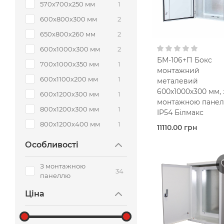
монтажною панел
570х700х250 мм
1
В кошик
600х800х300 мм
2
650х800х260 мм
2
600х1000х300 мм
2
БМ-106+П Бокс
700х1000х350 мм
1
монтажний
600х1100х200 мм
1
металевий
600х1000х300 мм, 
600х1200х300 мм
1
монтажною панел
800х1200х300 мм
1
IP54 Білмакс
800х1200х400 мм
1
11110.00 грн
Під
Особливості
замовлення (5 роб
днів)
Bilmax
З монтажною
34
панеллю
Металевий корпус
IP5
Ціна
600х1000х
мм
З
В кошик
монтажною панел