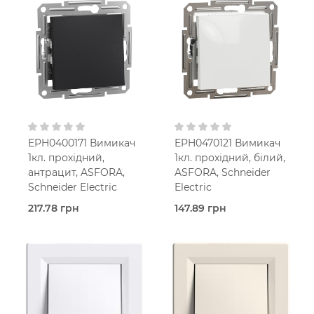
Asfora
Asfora
Кремовий
Алюміній
В
В
установчу коробку
установчу коробку
IP20
IP20
EPH0400171 Вимикач
EPH0470121 Вимикач
1кл. прохідний,
1кл. прохідний, білий,
антрацит, ASFORA,
ASFORA, Schneider
Schneider Electric
Electric
217.78 грн
147.89 грн
В наявності
В наявності
Прохідний
Прохідний
вимикач
вимикач
Asfora
Asfora
Антрацит
Білий
В
В
установчу коробку
установчу коробку
IP20
IP20