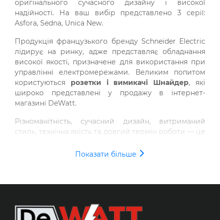
оригінального сучасного дизайну і високої
надійності. На ваш вибір представлено 3 серії:
Asfora, Sedna, Unica New.
Продукція французького бренду Schneider Electric
лідирує на ринку, адже представляє обладнання
високої якості, призначене для використання при
управлінні електромережами. Великим попитом
користуються
розетки і
вимикачі Шнайдер
, які
широко представлені у продажу в інтернет-
магазині DeWatt.
Різноманітність, сучасний дизайн, витриманий
стиль, технічна якість та довгий термін роботи — це
характеристики колекції
Schneider Electric Asfora
.
Хоча ціна на вимикачі й розетки Asfora цього
Показати більше
виробника є бюджетною, але при розробці
фурнітури використані найновіші технології.
Електротовари бренду Schneider Electric Asfora
відповідають міжнародним стандартам та мають
високий ступінь захисту, типи якого відрізняються
залежно від впливу ззовні. Розетки Schneider Asfora