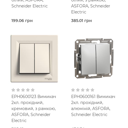
Schneider Electric
ASFORA, Schneider
Electric
199.06 грн
385.01 грн
В наявності
В наявності
Прохідний
Перехресний вимикач
вимикач
Asfora
Asfora
Білий
Білий
В
В
установчу коробку
установчу коробку
IP20
IP20
EPH0600123 Вимикач
EPH0600161 Вимикач
2кл. прохідний,
2кл. прохідний,
кремовий, з рамкою,
алюміній, ASFORA,
ASFORA, Schneider
Schneider Electric
Electric