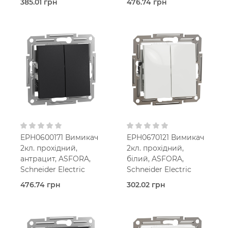
385.01 грн
476.74 грн
В наявності
В наявності
Прохідний
Прохідний
вимикач
вимикач
Asfora
Asfora
Кремовий
Алюміній
В
В
установчу коробку
установчу коробку
IP20
IP20
EPH0600171 Вимикач
EPH0670121 Вимикач
2кл. прохідний,
2кл. прохідний,
антрацит, ASFORA,
білий, ASFORA,
Schneider Electric
Schneider Electric
476.74 грн
302.02 грн
В наявності
В наявності
Прохідний
Прохідний
вимикач
вимикач
Asfora
Asfora
Антрацит
Білий