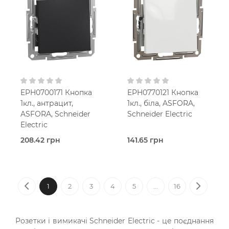
В
В
установчу коробку
установчу коробку
IP20
IP20
EPH0700171 Кнопка
EPH0770121 Кнопка
1кл., антрацит,
1кл., біла, ASFORA,
ASFORA, Schneider
Schneider Electric
Electric
208.42 грн
141.65 грн
В наявності
В наявності
Кнопковий
Кнопковий
вимикач
вимикач
Asfora
Asfora
Previous
Next
Антрацит
Білий
1
2
3
4
5
...
16
В
В
установчу коробку
установчу коробку
IP20
IP20
Розетки і вимикачі Schneider Electric - це поєднання