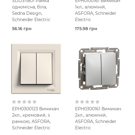
SDD311801 Рамка
EPH0100161 Вимикач
одномісна, біла,
1кл., алюміній,
Sedna Design,
ASFORA, Schneider
Schneider Electric
Electric
56.16 грн
175.98 грн
В наявності
В наявності
Рамка
Вимикач
Sedna Design
Asfora
Білий
Алюміній
В
В
установчу коробку
установчу коробку
IP20
IP20
EPH0300123 Вимикач
EPH0300161 Вимикач
2кл., кремовий, з
2кл., алюміній,
рамкою, ASFORA,
ASFORA, Schneider
Schneider Electric
Electric