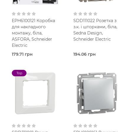
EPH6100121 Коробка
SDD111022 Розетка з
для накладного
з.к. і шторками, біла,
монтажу, біла,
Sedna Design,
ASFORA, Schneider
Schneider Electric
Electric
179.71 грн
194.06 грн
В наявності
В наявності
Коробка
Розетка
Asfora
Sedna Design
Top
Білий
Білий
В
Накладний
установчу коробку
IP20
IP20