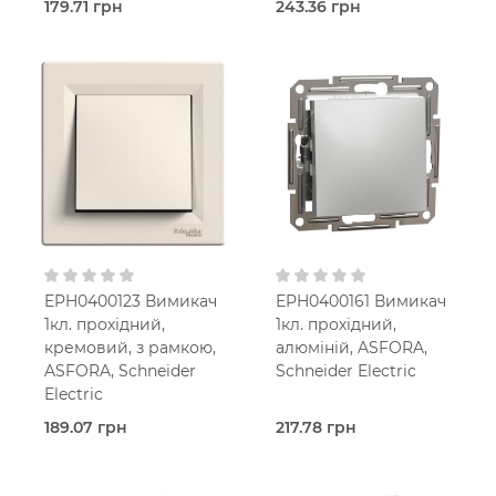
179.71 грн
243.36 грн
В наявності
В наявності
Вимикач
Вимикач
Asfora
Asfora
Кремовий
Алюміній
В
В
установчу коробку
установчу коробку
IP20
IP20
EPH0400123 Вимикач
EPH0400161 Вимикач
1кл. прохідний,
1кл. прохідний,
кремовий, з рамкою,
алюміній, ASFORA,
ASFORA, Schneider
Schneider Electric
Electric
189.07 грн
217.78 грн
В наявності
В наявності
Прохідний
Прохідний
вимикач
вимикач