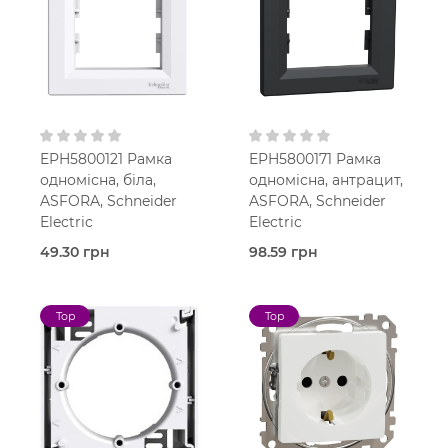
IP20
IP20
EPH5800121 Рамка
EPH5800171 Рамка
одномісна, біла,
одномісна, антрацит,
ASFORA, Schneider
ASFORA, Schneider
Electric
Electric
49.30 грн
98.59 грн
В наявності
В наявності
Рамка
Рамка
Asfora
Asfora
Top
Top
Білий
Антрацит
В
В
установчу коробку
установчу коробку
IP20
IP20