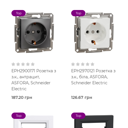
В наявності
В наявності
Вимикач
Вимикач
Asfora
Asfora
Top
Top
Антрацит
Білий
В
В
установчу коробку
установчу коробку
IP20
IP20
EPH2900171 Розетка з
EPH2970121 Розетка з
з.к., антрацит,
з.к., біла, ASFORA,
ASFORA, Schneider
Schneider Electric
Electric
187.20 грн
126.67 грн
В наявності
В наявності
Розетка
Розетка
Asfora
Asfora
Top
Top
Антрацит
Білий
В
В
установчу коробку
установчу коробку