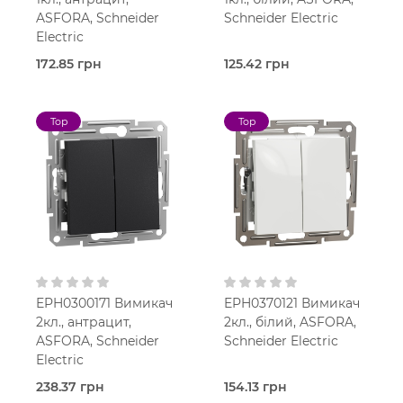
ASFORA, Schneider
Schneider Electric
Electric
172.85 грн
125.42 грн
В наявності
В наявності
Вимикач
Вимикач
Asfora
Asfora
Top
Top
Антрацит
Білий
В
В
установчу коробку
установчу коробку
IP20
IP20
EPH0300171 Вимикач
EPH0370121 Вимикач
2кл., антрацит,
2кл., білий, ASFORA,
ASFORA, Schneider
Schneider Electric
Electric
238.37 грн
154.13 грн