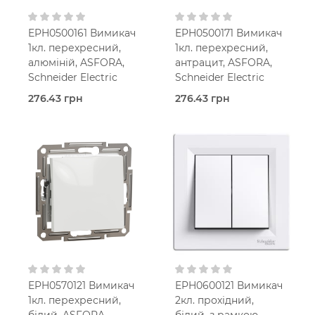
EPH0500161 Вимикач
EPH0500171 Вимикач
1кл. перехресний,
1кл. перехресний,
алюміній, ASFORA,
антрацит, ASFORA,
Schneider Electric
Schneider Electric
276.43 грн
276.43 грн
В наявності
В наявності
Перехресний вимикач
Перехресний вимикач
Asfora
Asfora
Алюміній
Антрацит
В
В
установчу коробку
установчу коробку
IP20
IP20
EPH0570121 Вимикач
EPH0600121 Вимикач
1кл. перехресний,
2кл. прохідний,
білий, ASFORA,
білий, з рамкою,