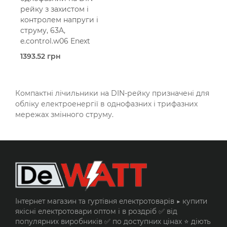
рейку з захистом і
контролем напруги і
струму, 63A,
e.control.w06 Enext
1393.52 грн
Під
замовлення
E.Next
Компактні лічильники на DIN-рейку призначені для
63,0 Ампер
обліку електроенергії в однофазних і трифазних
2-мод.
мережах змінного струму.
Однофазна
На DIN-
рейку
Прямого підключення
З
контролем струму
З
вбудованим реле
напруги
Інтернет магазин та гуртівня електротоварів ▶️ купити
якісні електротовари оптом і в роздріб ✅ від
популярних виробників ✅ по доступних цінах ⭐ діють