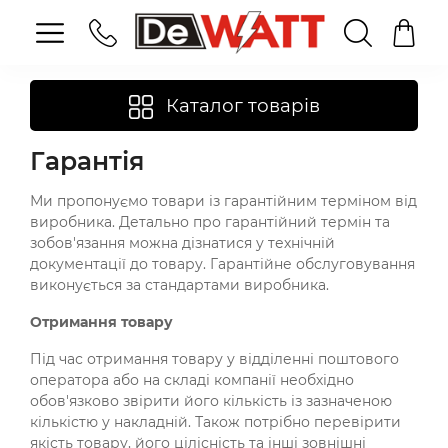
Каталог товарів
Гарантія
Ми пропонуємо товари із гарантійним терміном від
виробника. Детально про гарантійний термін та
зобов'язання можна дізнатися у технічній
документації до товару. Гарантійне обслуговування
виконується за стандартами виробника.
Отримання товару
Під час отримання товару у відділенні поштового
оператора або на складі компанії необхідно
обов'язково звірити його кількість із зазначеною
кількістю у накладній. Також потрібно перевірити
якість товару, його цілісність та інші зовнішні