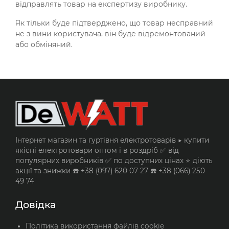
відправлять товар на експертизу виробнику.
Як тільки буде підтверджено, що товар несправний
не з вини користувача, він буде відремонтований
або обміняний.
Інтернет магазин та гуртівня електротоварів ▶️ купити
якісні електротовари оптом і в роздріб ✅ від
популярних виробників ✅ по доступних цінах ⭐ діють
акції та знижки ☎️ +38 (097) 620 07 27 ☎️ +38 (066) 250
49 74
Довідка
Політика використання файлів cookie