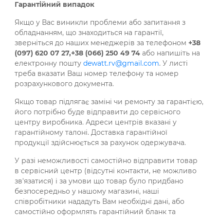
Гарантійний випадок
Якщо у Вас виникли проблеми або запитання з
обладнанням, що знаходиться на гарантії,
зверніться до наших менеджерів за телефоном
+38
(
097
)
620
07
27,+38
(
066
)
250
49
74
або напишіть на
електронну пошту
dewatt.rv@gmail.com
. У листі
треба вказати Ваш номер телефону та номер
розрахункового документа.
Якщо товар підлягає заміні чи ремонту за гарантією,
його потрібно буде відправити до сервісного
центру виробника. Адреси центрів вказані у
гарантійному талоні. Доставка гарантійної
продукції здійснюється за рахунок одержувача.
У разі неможливості самостійно відправити товар
в сервісний центр (відсутні контакти, не можливо
зв'язатися) і за умови що товар було придбано
безпосередньо у нашому магазині, наші
співробітники нададуть Вам необхідні дані, або
самостійно оформлять гарантійний бланк та