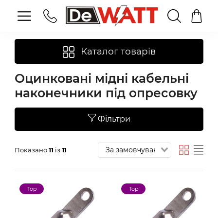
Каталог товарів
Оцинковані мідні кабельні
наконечники під опресовку
Фільтри
Показано
11
із
11
Top
Top