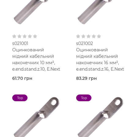
s021001
s021002
Оцинкований
Оцинкований
мідний кабельний
мідний кабельний
наконечник 10 мм²,
наконечник 16 мм²,
e.end.stand.z.10, E.Next
e.end.stand.z.16, E.Next
61.70 грн
83.29 грн
В наявності
В наявності
Наконечники мідні
Наконечники мідні
Top
Top
оцинковані
оцинковані
E.Next
E.Next
Мідь
Мідь
оцинкована
оцинкована
10 мм2
16 мм2