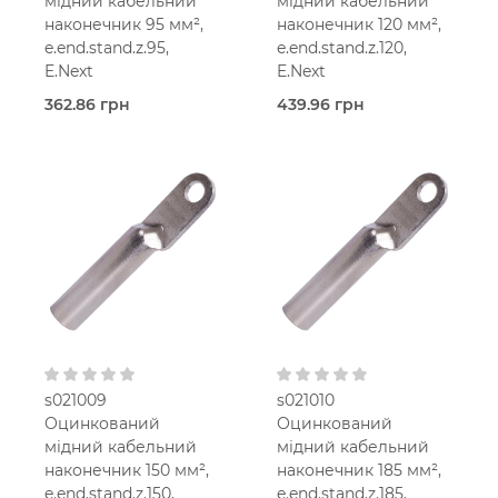
мідний кабельний
мідний кабельний
наконечник 95 мм²,
наконечник 120 мм²,
e.end.stand.z.95,
e.end.stand.z.120,
E.Next
E.Next
362.86 грн
439.96 грн
В наявності
В наявності
Наконечники мідні
Наконечники мідні
оцинковані
оцинковані
E.Next
E.Next
Мідь
Мідь
оцинкована
оцинкована
95 мм2
120 мм2
s021009
s021010
Оцинкований
Оцинкований
мідний кабельний
мідний кабельний
наконечник 150 мм²,
наконечник 185 мм²,
e.end.stand.z.150,
e.end.stand.z.185,