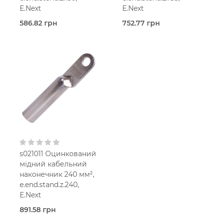
E.Next
E.Next
586.82 грн
752.77 грн
Під
Під
замовлення (2 робочих
замовлення (2 робочих
днів)
днів)
Наконечники мідні
Наконечники мідні
оцинковані
оцинковані
E.Next
E.Next
Мідь
Мідь
оцинкована
оцинкована
150 мм2
185 мм2
s021011 Оцинкований
мідний кабельний
наконечник 240 мм²,
e.end.stand.z.240,
E.Next
891.58 грн