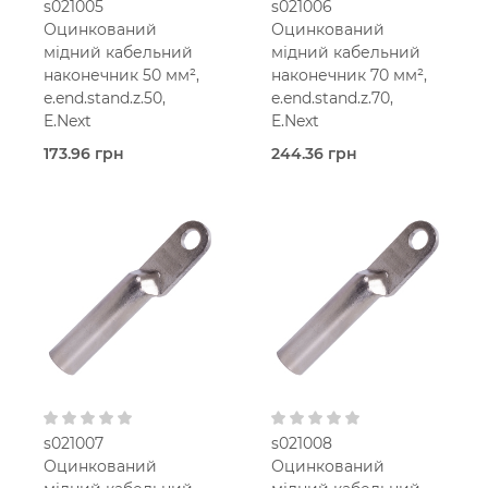
s021005
s021006
Оцинкований
Оцинкований
мідний кабельний
мідний кабельний
наконечник 50 мм²,
наконечник 70 мм²,
e.end.stand.z.50,
e.end.stand.z.70,
E.Next
E.Next
173.96 грн
244.36 грн
В наявності
В наявності
Наконечники мідні
Наконечники мідні
оцинковані
оцинковані
E.Next
E.Next
Мідь
Мідь
оцинкована
оцинкована
50 мм2
70 мм2
s021007
s021008
Оцинкований
Оцинкований