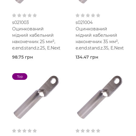
s021003
s021004
Оцинкований
Оцинкований
мідний кабельний
мідний кабельний
наконечник 25 мм²,
наконечник 35 мм²,
e.end.stand.z.25, E.Next
e.end.stand.z.35, E.Next
98.75 грн
134.47 грн
В наявності
В наявності
Наконечники мідні
Наконечники мідні
Top
оцинковані
оцинковані
E.Next
E.Next
Мідь
Мідь
оцинкована
оцинкована
25 мм2
35 мм2