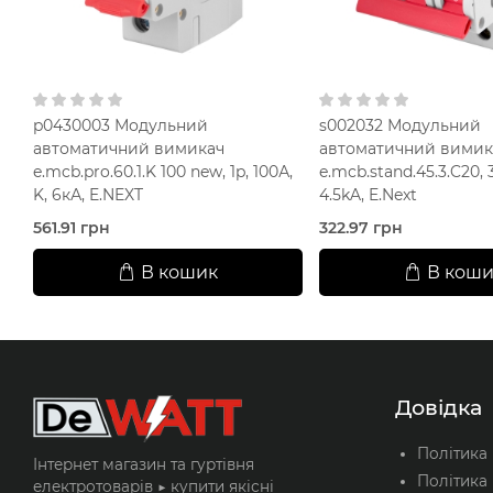
p0430003 Модульний
s002032 Модульний
автоматичний вимикач
автоматичний вимик
e.mcb.pro.60.1.K 100 new, 1p, 100А,
e.mcb.stand.45.3.C20, 3
K, 6кА, E.NEXT
4.5kA, E.Next
561.91 грн
322.97 грн
В кошик
В коши
Довідка
Політика
Інтернет магазин та гуртівня
Політика 
електротоварів ▶️ купити якісні