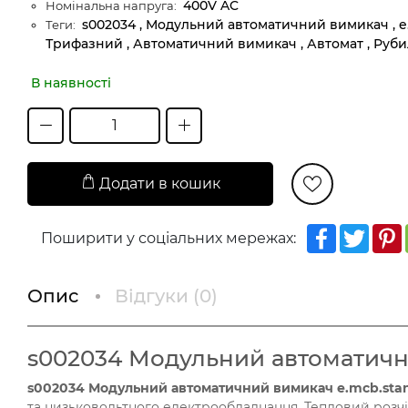
400V AC
Номінальна напруга:
s002034 , Модульний автоматичний вимикач , e.mcb.
Теги:
Трифазний , Автоматичний вимикач , Автомат , Рубиль
В наявності
Додати в кошик
Facebook
Twitt
Поширити у соціальних мережах:
Опис
Відгуки (
0
)
s002034 Модульний автоматичний 
s002034 Модульний автоматичний вимикач e.mcb.stand.45
та низьковольтного електрообладнання. Тепловий розчі