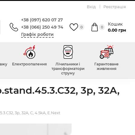
Вхід
Реєстрація
+38 (097) 620 07 27
Кошик
+38 (066) 250 49 74
0
0
0.00 грн
Графік роботи
тажу
Електроопалення
Лічильники і
Гарантоване
трансформатори
живлення
струму
and.45.3.C32, 3p, 32A,
32, 3p, 32A, C, 4.5kA, E.Next