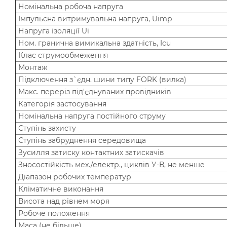
Номінальна робоча напруга
Імпульсна витримувальна напруга, Uimp
Напруга ізоляції Ui
Ном. гранична вимикальна здатність, Icu
Клас струмообмеження
Монтаж
Підключення з`єдн. шини типу FORK (вилка)
Макс. переріз під'єднуваних провідників
Категорія застосування
Номінальна напруга постійного струму
Ступінь захисту
Ступінь забруднення середовища
Зусилля затиску контактних затискачів
Зносостійкість мех./електр., циклів У-В, не менше
Діапазон робочих температур
Кліматичне виконання
Висота над рівнем моря
Робоче положення
Маса (не більше)