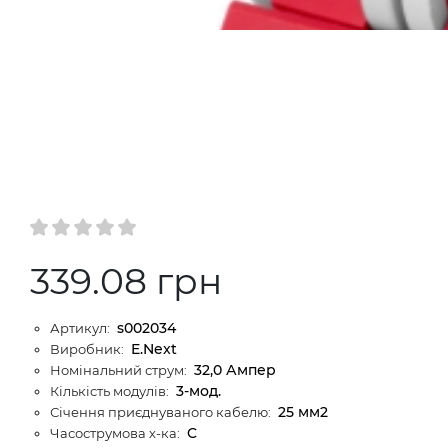
339.08 грн
s002034
Артикул:
E.Next
Виробник:
32,0 Ампер
Номінальний струм:
3-мод.
Кількість модулів:
25 мм2
Січення приєднуваного кабелю:
C
Часострумова х-ка: