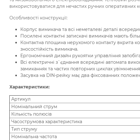
використовуватися для нечастих ручних оперативних к
Особливості конструкції:
Корпус вимикача та всі неметалеві деталі всереди
Посилені контактні затискачі вимикачів мають біль
Контактна площина нерухомого контакту вкрита ком
зносостійкість вимикача.
Ергономічний дизайн рукоятки управління запобіга
Всі електричні з`єднання всередині автомата вик
замиканнях та частих повторних циклах увімкненн
Засувка на DIN-рейку має два фіксованних положе
Характеристики:
Артикул
Номінальний струм
Кількість полюсів
Часострумова характеристика
Тип струму
Номінальна частота