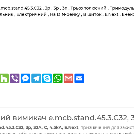
stand.45.3.C32 , 3p , 3р , 3п , Трьохполюсний , Тримодульний 
ник , Електричний , На DIN-рейку , В щиток , E.Next , Енек
er
Pinterest
Houzz
Viber
Messenger
Telegram
Skype
WhatsApp
Gmail
Email
вимикач e.mcb.stand.45.3.C32, 3p,
.3.C32, 3p, 32A, C, 4.5kA, E.Next​
, призначений для захис
плювач забезпечує захист від перевантаження, а магнітний 