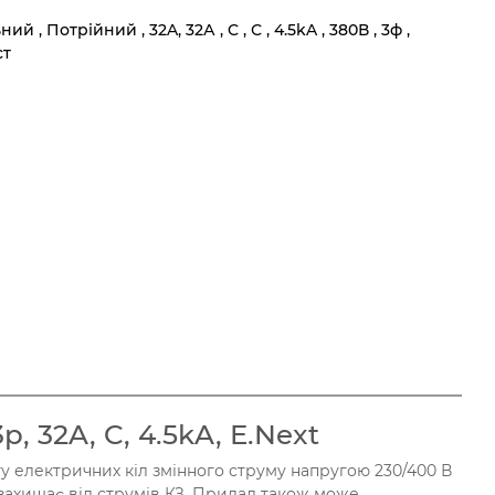
, Потрійний , 32A, 32А , C , С , 4.5kA , 380В , 3ф ,
ст
 32A, C, 4.5kA, E.Next
ту електричних кіл змінного струму напругою 230/400 В
захищає від струмів КЗ. Прилад також може