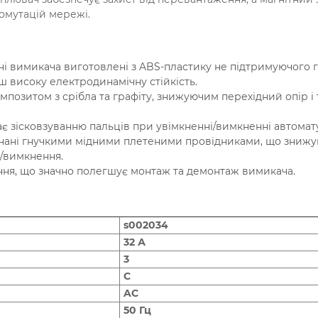
омутацій мережі.
ні вимикача виготовлені з ABS-пластику не підтримуючого г
ш високу електродинамічну стійкість.
позитом з срібла та графіту, знижуючим перехідний опір і
є зісковзуванню пальців при увімкненні/вимкненні автомат
онані гнучкими мідними плетеними провідниками, що знижу
я/вимкнення.
ння, що значно полегшує монтаж та демонтаж вимикача.
s002034
32 А
3
C
AC
50 Гц