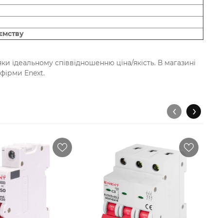
ємству
ки ідеальному співвідношенню ціна/якість. В магазині
фірми Enext.
‹
›