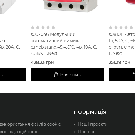
s002046 Модульний
s081011 Ав
ач
автоматичний вимикач
1p, 50A, C, 
p, 20A, C,
e.mcb.stand.45.4.C10, 4p, 10A, C,
струм, e.mcb
4.5kA, E.Next
E.Next
428.23 грн
251.39 грн
к
В кошик
Інформація
 використання файлів cookie
Наші проекти
конфіденційності
Про нас