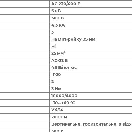
AC 230/400 В
6 кВ
500 В
4,5 кА
3
На DIN-рейку 35 мм
Ні
25 мм²
AC-22 В
48 В/полюс
IP20
2
3 Нм
10000/4000
-30…+60 °С
УХЛ4
2000 м
Вертикальне, горизонтальне, з від
300 г