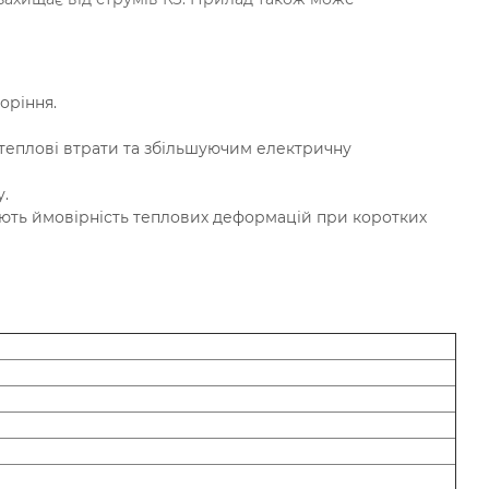
оріння.
 теплові втрати та збільшуючим електричну
у.
ють ймовірність теплових деформацій при коротких