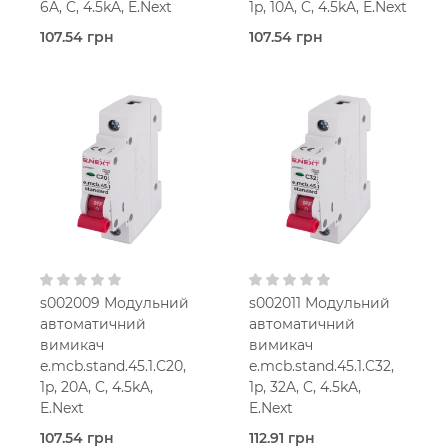
6A, C, 4.5kA, E.Next
1p, 10A, C, 4.5kA, E.Next
107.54 грн
107.54 грн
В наявності
В наявності
E.Next
E.Next
6,0
10,0
Ампер
Ампер
1-мод.
1-мод.
25 мм2
25 мм2
C
C
230V AC
230V AC
s002009 Модульний
s002011 Модульний
автоматичний
автоматичний
вимикач
вимикач
e.mcb.stand.45.1.C20,
e.mcb.stand.45.1.C32,
1p, 20A, C, 4.5kA,
1p, 32A, C, 4.5kA,
E.Next
E.Next
107.54 грн
112.91 грн