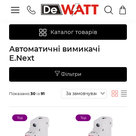
Каталог товарів
Автоматичні вимикачі
E.Next
Фільтри
Показано
30
із
91
Top
Top