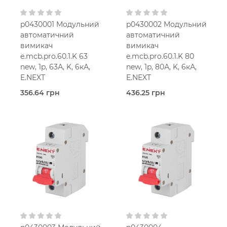
p0430001 Модульний
p0430002 Модульний
автоматичний
автоматичний
вимикач
вимикач
e.mcb.pro.60.1.K 63
e.mcb.pro.60.1.K 80
new, 1p, 63А, K, 6кА,
new, 1p, 80А, K, 6кА,
E.NEXT
E.NEXT
356.64 грн
436.25 грн
В наявності
В наявності
E.Next
E.Next
63,0 Ампер
80,0 Ампер
1.5-
1.5-
мод.
мод.
50 мм2
50 мм2
K
K
230V AC
230V AC