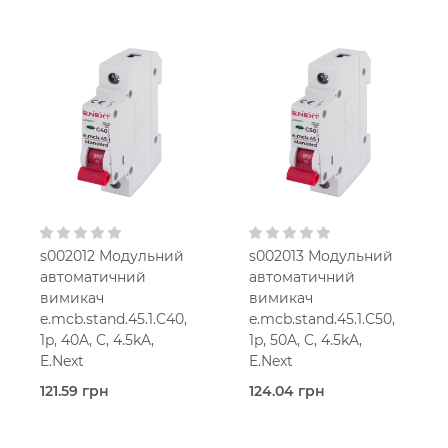
В наявності
В наявності
E.Next
E.Next
20,0
32,0
Ампер
Ампер
1-мод.
1-мод.
25 мм2
25 мм2
C
C
230V AC
230V AC
s002012 Модульний
s002013 Модульний
автоматичний
автоматичний
вимикач
вимикач
e.mcb.stand.45.1.C40,
e.mcb.stand.45.1.C50,
1p, 40A, C, 4.5kA,
1p, 50A, C, 4.5kA,
E.Next
E.Next
121.59 грн
124.04 грн
В наявності
В наявності
E.Next
E.Next