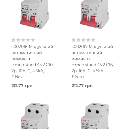
25 мм2
25 мм2
C
C
230V AC
230V AC
s002016 Модульний
s002017 Модульний
автоматичний
автоматичний
вимикач
вимикач
e.mcb.stand.45.2.C10,
e.mcb.stand.45.2.C16,
2p, 10A, C, 4.5kA,
2p, 16A, C, 4.5kA,
E.Next
E.Next
212.77 грн
212.77 грн
В наявності
В наявності
E.Next
E.Next
10,0
16,0
Ампер
Ампер
2-мод.
2-мод.
25 мм2
25 мм2
C
C