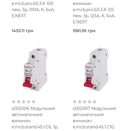
e.mcb.pro.60.3.K 100
вимикач
new, 3p, 100А, K, 6кА,
e.mcb.pro.60.3.K 125
E.NEXT
new, 3p, 125А, K, 6кА,
E.NEXT
1453.11 грн
1561.59 грн
В наявності
В наявності
E.Next
E.Next
100,0 Ампер
125,0 Ампер
4.5-
4.5-
мод.
мод.
50 мм2
50 мм2
K
K
400V AC
400V AC
s002006 Модульний
s002007 Модульний
автоматичний
автоматичний
вимикач
вимикач
e.mcb.stand.45.1.C6, 1p,
e.mcb.stand.45.1.C10,