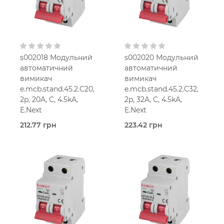
230V AC
230V AC
s002018 Модульний
s002020 Модульний
автоматичний
автоматичний
вимикач
вимикач
e.mcb.stand.45.2.C20,
e.mcb.stand.45.2.C32,
2p, 20A, C, 4.5kA,
2p, 32A, C, 4.5kA,
E.Next
E.Next
212.77 грн
223.42 грн
В наявності
В наявності
E.Next
E.Next
20,0
32,0
Ампер
Ампер
2-мод.
2-мод.
25 мм2
25 мм2
C
C
230V AC
230V AC