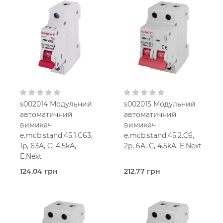
40,0 Ампер
50,0 Ампер
1-мод.
1-мод.
25 мм2
25 мм2
C
C
230V AC
230V AC
s002014 Модульний
s002015 Модульний
автоматичний
автоматичний
вимикач
вимикач
e.mcb.stand.45.1.C63,
e.mcb.stand.45.2.C6,
1p, 63A, C, 4.5kA,
2p, 6A, C, 4.5kA, E.Next
E.Next
124.04 грн
212.77 грн
В наявності
В наявності
E.Next
E.Next
6,0
63,0 Ампер
Ампер
1-мод.
2-мод.