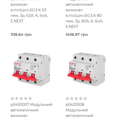
вимикач
автоматичний
e.mcb.pro.60.3.K 63
вимикач
new, 3p, 63А, K, 6кА,
e.mcb.pro.60.3.K 80
E.NEXT
new, 3p, 80А, K, 6кА,
E.NEXT
1136.64 грн
1406.97 грн
В наявності
В наявності
E.Next
E.Next
63,0 Ампер
80,0 Ампер
4.5-
4.5-
мод.
мод.
50 мм2
50 мм2
K
K
400V AC
400V AC
p0430007 Модульний
p0430008
автоматичний
Модульний
вимикач
автоматичний