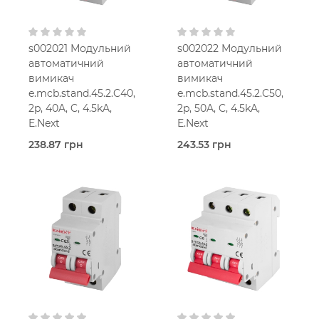
s002021 Модульний
s002022 Модульний
автоматичний
автоматичний
вимикач
вимикач
e.mcb.stand.45.2.C40,
e.mcb.stand.45.2.C50,
2p, 40A, C, 4.5kA,
2p, 50A, C, 4.5kA,
E.Next
E.Next
238.87 грн
243.53 грн
В наявності
В наявності
E.Next
E.Next
40,0 Ампер
50,0 Ампер
2-мод.
2-мод.
25 мм2
25 мм2
C
C
230V AC
230V AC