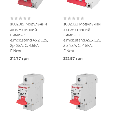
s002019 Модульний
s002033 Модульний
автоматичний
автоматичний
вимикач
вимикач
e.mcb.stand.45.2.C25,
e.mcb.stand.45.3.C25,
2p, 25A, C, 4.5kA,
3p, 25A, C, 4.5kA,
E.Next
E.Next
212.77 грн
322.97 грн
В наявності
В наявності
E.Next
E.Next
25,0
25,0
Ампер
Ампер
2-мод.
3-мод.
25 мм2
25 мм2
C
C
230V AC
400V AC