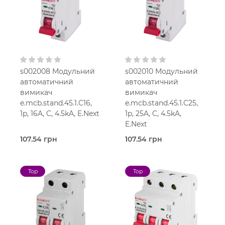
s002008 Модульний
s002010 Модульний
автоматичний
автоматичний
вимикач
вимикач
e.mcb.stand.45.1.C16,
e.mcb.stand.45.1.C25,
1p, 16A, C, 4.5kA, E.Next
1p, 25A, C, 4.5kA,
E.Next
107.54 грн
107.54 грн
В наявності
В наявності
E.Next
E.Next
16,0
25,0
Top
Top
Ампер
Ампер
1-мод.
1-мод.
25 мм2
25 мм2
C
C
230V AC
230V AC