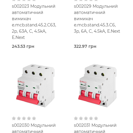
s002023 Модульний
s002029 Модульний
автоматичний
автоматичний
вимикач
вимикач
e.mcb.stand.45.2.C63,
e.mcb.stand.45.3.C6,
2p, 63A, C, 4.5kA,
3p, 6A, C, 4.5kA, E.Next
E.Next
243.53 грн
322.97 грн
В наявності
В наявності
E.Next
E.Next
6,0
63,0 Ампер
Ампер
2-мод.
3-мод.
25 мм2
25 мм2
C
C
230V AC
400V AC
s002030 Модульний
s002031 Модульний
автоматичний
автоматичний