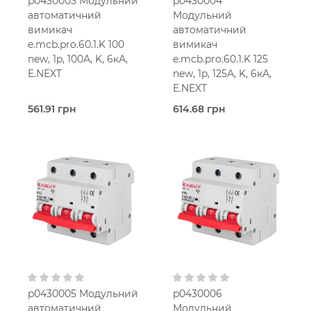
p0430003 Модульний
p0430004
автоматичний
Модульний
вимикач
автоматичний
e.mcb.pro.60.1.K 100
вимикач
new, 1p, 100А, K, 6кА,
e.mcb.pro.60.1.K 125
E.NEXT
new, 1p, 125А, K, 6кА,
E.NEXT
561.91 грн
614.68 грн
В наявності
В наявності
E.Next
E.Next
100,0 Ампер
125,0 Ампер
1.5-
1.5-
мод.
мод.
50 мм2
50 мм2
K
K
230V AC
230V AC
p0430005 Модульний
p0430006
автоматичний
Модульний