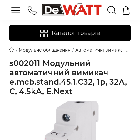
Каталог товарів
Модульне обладнання
Автоматичні вимикачі
E.N
s002011 Модульний
автоматичний вимикач
e.mcb.stand.45.1.C32, 1p, 32A,
C, 4.5kA, E.Next