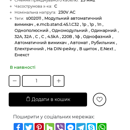
C
Часострумова х-ка:
230V AC
Номінальна напруга:
s002011 , Модульний автоматичний
Теги:
вимикач , e.mcb.stand.45.1.C32 , 1p , 1р , 1п ,
Однополюсний , Одномодульний , Одинарний ,
32A, 32А , C , С , 4.5kA , 220В , 1ф , Однофазний ,
Автоматичний вимикач , Автомат , Рубильник ,
Електричний , На DIN-рейку , В щиток , E.Next ,
Енекст
В наявності
Додати в кошик
Поширити у соціальних мережах:
Facebook
Twitter
Pinterest
Houzz
Viber
Messenger
Telegram
Skype
WhatsAp