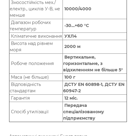
Зносостійкість мех./
електр., циклів У-В, не
10000/4000
менше
Діапазон робочих
-30…+60 °С
температур
Кліматичне виконання
УХЛ4
Висота над рівнем
2000 м
моря
Вертикальне,
Робоче положення
горизонтальне, з
відхиленням не більше 5°
Маса (не більше)
100 г
Відповідність
ДСТУ EN 60898-1, ДСТУ EN
стандартам
60947-2
Гарантія
12 міс.
Передача
Спосіб утилізації
спеціалізованому
підприємству