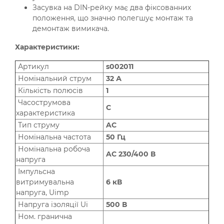
Засувка на DIN-рейку має два фіксованних
положення, що значно полегшує монтаж та
демонтаж вимикача.
Характеристики:
Артикул
s002011
Номінальний струм
32 А
Кількість полюсів
1
Часострумова
C
характеристика
Тип струму
AC
Номінальна частота
50 Гц
Номінальна робоча
AC 230/400 В
напруга
Імпульсна
витримувальна
6 кВ
напруга, Uimp
Напруга ізоляції Ui
500 В
Ном. гранична