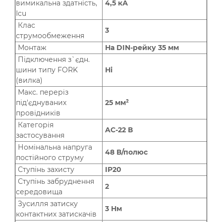
вимикальна здатність,
4,5 кА
Icu
Клас
3
струмообмеження
Монтаж
На DIN-рейку 35 мм
Підключення з`єдн.
шини типу FORK
Ні
(вилка)
Макс. переріз
під'єднуваних
25 мм²
провідників
Категорія
AC-22 В
застосування
Номінальна напруга
48 В/полюс
постійного струму
Ступінь захисту
IP20
Ступінь забруднення
2
середовища
Зусилля затиску
3 Нм
контактних затискачів