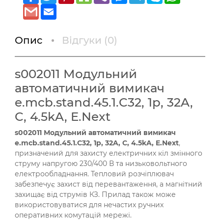
Gmail
Email
Опис
Відгуки (
0
)
s002011 Модульний
автоматичний вимикач
e.mcb.stand.45.1.C32, 1p, 32A,
C, 4.5kA, E.Next
s002011 Модульний автоматичний вимикач
e.mcb.stand.45.1.C32, 1p, 32A, C, 4.5kA, E.Next
,
призначений для захисту електричних кіл змінного
струму напругою 230/400 В та низьковольтного
електрообладнання. Тепловий розчіплювач
забезпечує захист від перевантаження, а магнітний
захищає від струмів КЗ. Прилад також може
використовуватися для нечастих ручних
оперативних комутацій мережі.