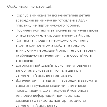
Особливості конструкції:
Корпус вимикача та всі неметалеві деталі
всередині вимикача виготовлені з ABS-
пластику не підтримуючого горіння.
Посилені контактні затискачі вимикачів мають
більш високу електродинамічну стійкість.
Контактна площина нерухомого контакту
вкрита композитом з срібла та графіту,
знижуючим перехідний опір і теплові втрати
та збільшуючим електричну зносостійкість
вимикача.
Ергономічний дизайн рукоятки управління
запобігає зісковзуванню пальців при
увімкненні/вимкненні автомату.
Всі електричні з`єднання всередині автомата
виконані гнучкими мідними плетеними
провідниками, що знижують ймовірність
теплових деформацій при коротких
замиканнях та частих повторних циклах
увімкнення/вимкнення.