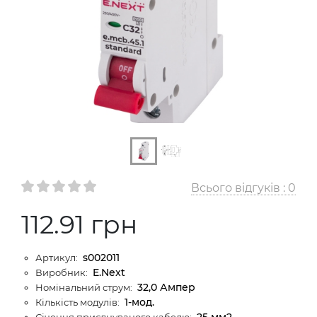
Всього відгуків :
0
112.91 грн
s002011
Артикул:
E.Next
Виробник:
32,0 Ампер
Номінальний струм:
1-мод.
Кількість модулів:
25 мм2
Січення приєднуваного кабелю: