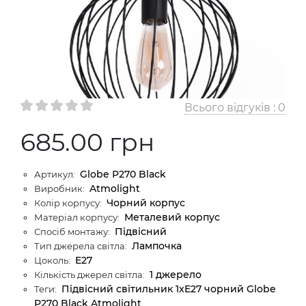
Всього відгуків :
0
685.00 грн
Globe Р270 Black
Артикул:
Atmolight
Виробник:
Чорний корпус
Колір корпусу:
Металевий корпус
Матеріал корпусу:
Підвіcний
Спосіб монтажу:
Лампочка
Тип джерела світла:
E27
Цоколь:
1 джерело
Кількість джерел світла:
Підвісний світильник 1xE27 чорний Globe
Теги:
Р270 Black Atmolight