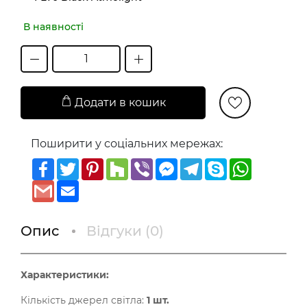
В наявності
Додати в кошик
Поширити у соціальних мережах:
Facebook
Twitter
Pinterest
Houzz
Viber
Messenger
Telegram
Skype
WhatsAp
Gmail
Email
Опис
Відгуки (
0
)
Характеристики:
Кількість джерел світла:
1 шт.