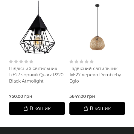
Підвісний світильник
Підвісний світильник
П
1xE27 чорний Quarz P220
1xE27 дерево Dembleby
2
Black Atmolight
Eglo
750.00 грн
5647.00 грн
5
В кошик
В кошик