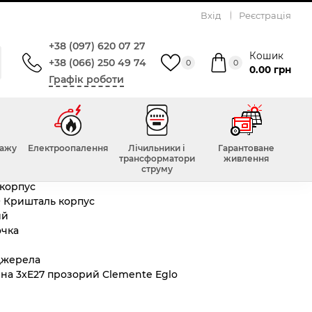
Вхід
Реєстрація
glo
+38 (097) 620 07 27
Кошик
+38 (066) 250 49 74
0
0
0.00 грн
Графік роботи
Всього відгуків :
0
н
тажу
Електроопалення
Лічильники і
Гарантоване
трансформатори
живлення
струму
корпус
+ Кришталь корпус
ий
чка
джерела
на 3xE27 прозорий Clemente Eglo