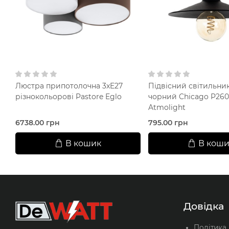
Люстра припотолочна 3xE27
Підвісний світильник
різнокольорові Pastore Eglo
чорний Chicago P260
Atmolight
6738.00 грн
795.00 грн
В кошик
В коши
Довідка
Політика