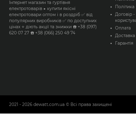
Інтернет магазин та гуртівня
Політика 
електротоварів ▶️ купити якісні
Договір -
електротовари оптом і в роздріб ✅ від
користув
популярних виробників ✅ по доступних
цінах ⭐ діють акції та знижки ☎️ +38 (097)
Оплата
620 07 27 ☎️ +38 (066) 250 49 74
Доставка
Гарантія
2021 - 2026
dewatt.com.ua
© Всі права захищені