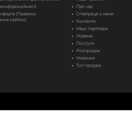
конфіденційності
Про нас
 оферта (Правила
Співпраця з нами
ання сайтом)
Контакти
Наші партнери
Новини
Послуги
Розпродаж
Новинки
Топ продаж