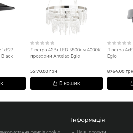
 1xE27
Люстра 46Вт LED 5800лм 4000K
Люстра 4xE1
 Black
прозорий Antelao Eglo
Eglo
55170.00 грн
8764.00 гр
к
В кошик
Інформація
 використання файлів cookie
Наші проекти