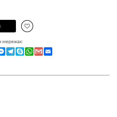
к
х мережах:
iber
Messenger
Telegram
Skype
WhatsApp
Gmail
Email