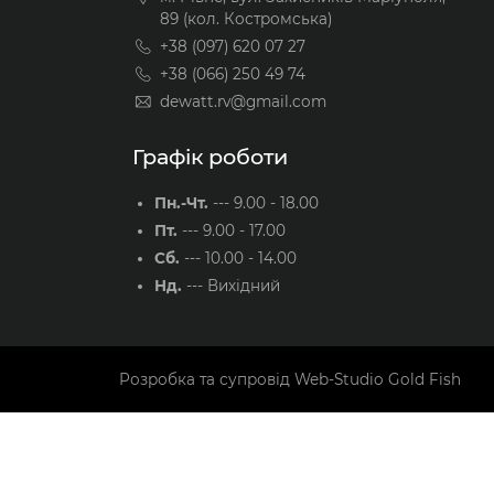
89 (кол. Костромська)
+38 (097) 620 07 27
+38 (066) 250 49 74
dewatt.rv@gmail.com
Графік роботи
Пн.-Чт.
---
9.00 - 18.00
Пт.
---
9.00 - 17.00
Сб.
---
10.00 - 14.00
Нд.
---
Вихідний
Розробка та супровід
Web-Studio Gold Fish