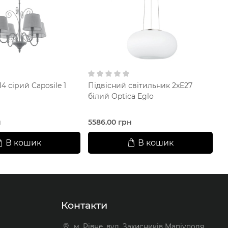
4 сірий Caposile 1
Підвісний світильник 2xE27
Л
білий Optica Eglo
ка
н
5586.00 грн
1
В кошик
В кошик
Контакти
м. Рівне, вул. Захисників Маріуполя,