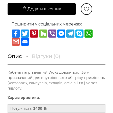
Додати в кошик
Поширити у соціальних мережах:
Facebook
Twitter
Pinterest
Houzz
Viber
Messenger
Telegram
Skype
WhatsAp
Gmail
Email
Опис
Відгуки (
0
)
Кабель нагрівальний Woks довжиною 136 м
призначений для внутрішнього обігріву приміщень
(житлових, санвузлів, складів, офісів і т.д.) через
підлогу.
Характеристики
:
Потужність:
2430 Вт