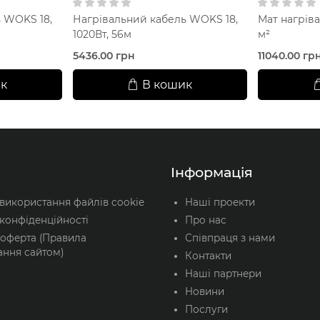
 WOKS 18,
Нагрівальний кабель WOKS 18,
Мат нагрів
1020Вт, 56м
м²
5436.00 грн
11040.00 гр
к
В кошик
Інформація
 використання файлів cookie
Наші проекти
конфіденційності
Про нас
 оферта (Правила
Співпраця з нами
ання сайтом)
Контакти
Наші партнери
Новини
Послуги