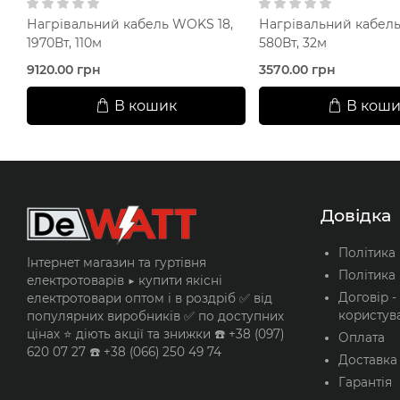
Нагрівальний кабель WOKS 18,
Нагрівальний кабель
1970Вт, 110м
580Вт, 32м
9120.00 грн
3570.00 грн
В кошик
В коши
Довідка
Політика
Інтернет магазин та гуртівня
Політика 
електротоварів ▶️ купити якісні
Договір -
електротовари оптом і в роздріб ✅ від
користув
популярних виробників ✅ по доступних
цінах ⭐ діють акції та знижки ☎️ +38 (097)
Оплата
620 07 27 ☎️ +38 (066) 250 49 74
Доставка
Гарантія