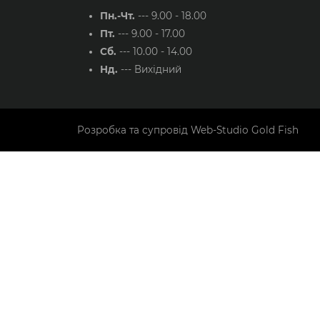
Пн.-Чт.
---
9.00 - 18.00
Пт.
---
9.00 - 17.00
Сб.
---
10.00 - 14.00
Нд.
---
Вихідний
Розробка та супровід
Web-Studio Gold Fish