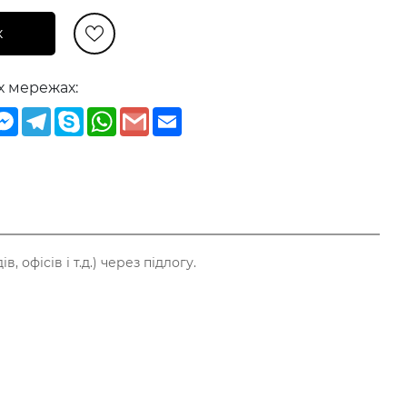
к
х мережах:
iber
Messenger
Telegram
Skype
WhatsApp
Gmail
Email
офісів і т.д.) через підлогу.