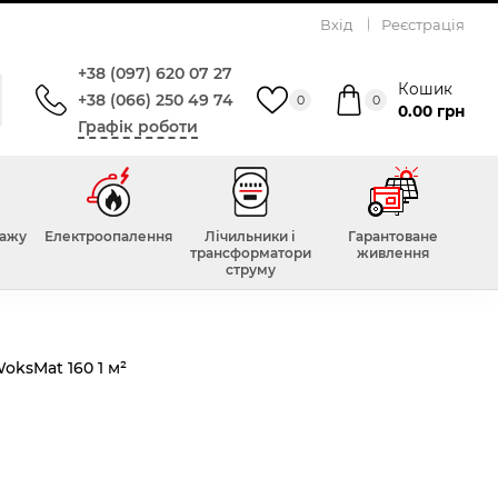
Вхід
Реєстрація
+38 (097) 620 07 27
Кошик
+38 (066) 250 49 74
0
0
0.00 грн
Графік роботи
Всього відгуків :
0
н
тажу
Електроопалення
Лічильники і
Гарантоване
трансформатори
живлення
струму
й мат
oksMat 160 1 м²