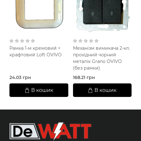
Рамка 1-м кремовий +
Механізм вимикача 2-кл.
Р
крафтовий Loft OVIVO
прохідний чорний
G
металік Grano OVIVO
(без рамки)
24.03 грн
168.21 грн
95
В кошик
В кошик