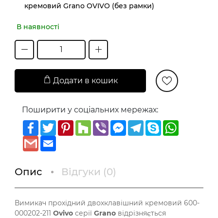
кремовий Grano OVIVO (без рамки)
В наявності
Додати в кошик
Поширити у соціальних мережах:
Facebook
Twitter
Pinterest
Houzz
Viber
Messenger
Telegram
Skype
WhatsAp
Gmail
Email
Опис
Відгуки (
0
)
Вимикач прохідний двохклавішний кремовий 600-
000202-211
Ovivo
серії
Grano
відрізняється