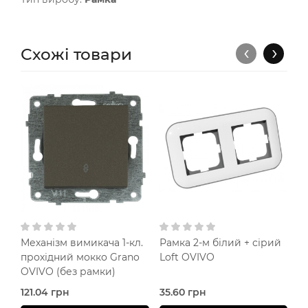
‹
›
Схожі товари
Механізм вимикача 1-кл.
Рамка 2-м білий + сірий
М
прохідний мокко Grano
Loft OVIVO
б
OVIVO (без рамки)
(
121.04 грн
35.60 грн
5