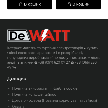
В кошик
В кошик
Інтернет магазин та гуртівня електротоварів ▶️ купити
якісні електротовари оптом і в роздріб ✅ від
популярних виробників ✅ по доступних цінах ⭐ діють
акції та знижки ☎️ +38 (097) 620 07 27 ☎️ +38 (066) 250
49 74
Довідка
Політика використання файлів cookie
Політика конфіденційності
Договір - оферта (Правила користування сайтом)
Оплата