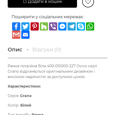
Додати в кошик
Поширити у соціальних мережах:
Facebook
Twitter
Pinterest
Houzz
Viber
Messenger
Telegram
Skype
WhatsAp
Gmail
Email
Опис
Відгуки (
0
)
Рамка потрійна біла 400-010000-227 Ovivo серії
Grano відрізняється оригінальним дизайном і
високою надійністю за доступною ціною.
Характеристики:
Серія:
Grano
Колір:
Білий
Тип виробу:
Рамка