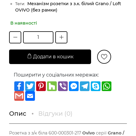
Механізм розетки з з.к. білий Grano / Loft
Теги:
OVIVO (без рамки)
В наявності
Додати в кошик
Поширити у соціальних мережах:
Facebook
Twitter
Pinterest
Houzz
Viber
Messenger
Telegram
Skype
WhatsAp
Gmail
Email
Опис
Відгуки (
0
)
Розетка з з/к біла 600-000301-217
Ovivo
серії
Grano /