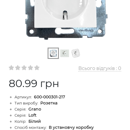
Всього відгуків :
0
80.99 грн
600-000301-217
Артикул:
Розетка
Тип виробу:
Grano
Серія:
Loft
Серія:
Білий
Колір:
В установчу коробку
Спосіб монтажу: