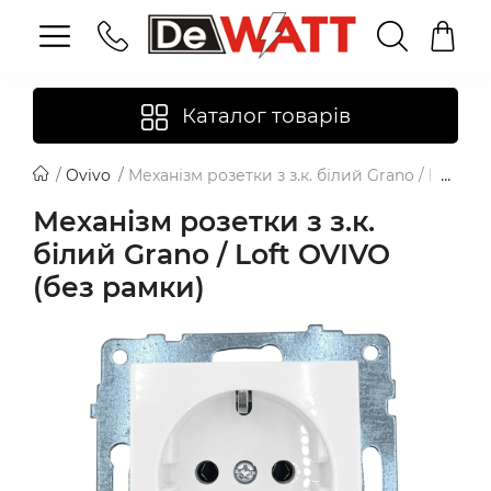
Каталог товарів
Ovivo
Механізм розетки з з.к. білий Grano / Loft O
Механізм розетки з з.к.
білий Grano / Loft OVIVO
(без рамки)