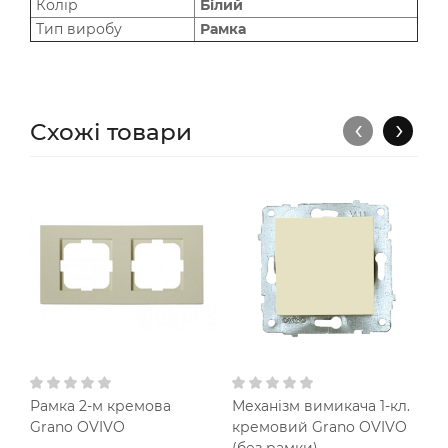
Колір
Білий
Тип виробу
Рамка
‹
›
Схожі товари
Рамка 2-м кремова
Механізм вимикача 1-кл.
М
Grano OVIVO
кремовий Grano OVIVO
п
(без рамки)
O