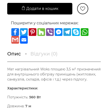
Додати в кошик
Поширити у соціальних мережах:
Facebook
Twitter
Pinterest
Houzz
Viber
Messenger
Telegram
Skype
WhatsAp
Gmail
Email
Опис
Відгуки (
0
)
Мат нагрівальний Woks площею 3,5 м² призначений
для внутрішнього обігріву приміщень (житлових,
санвузлів, складів, офісів і т.д.) через підлогу.
Характеристики
:
Потужність:
560 Вт
Довжина:
7 м