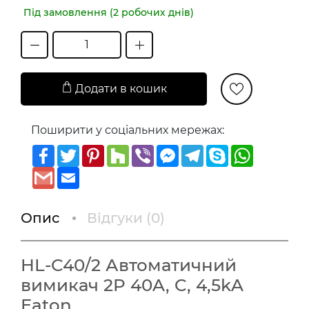
Під замовлення (2 робочих днів)
Додати в кошик
Поширити у соціальних мережах:
Facebook
Twitter
Pinterest
Houzz
Viber
Messenger
Telegram
Skype
WhatsAp
Gmail
Email
Опис
Відгуки (
0
)
HL-C40/2 Автоматичний
вимикач 2P 40A, C, 4,5kA
Eaton