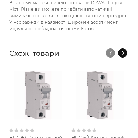
В нашому магазині електротоварів DeWATT, що у
місті Рівне ви можете придбати автоматичні
вимикачі Ітон за вигідною ціною, гуртом і вроздріб.
У нас завжди в наявності широкий асортимент
модульного обладнання фірми Eaton.
‹
›
Схожі товари
HL-C25/1 Автоматичний
HL-C16/1 Автоматичний
H