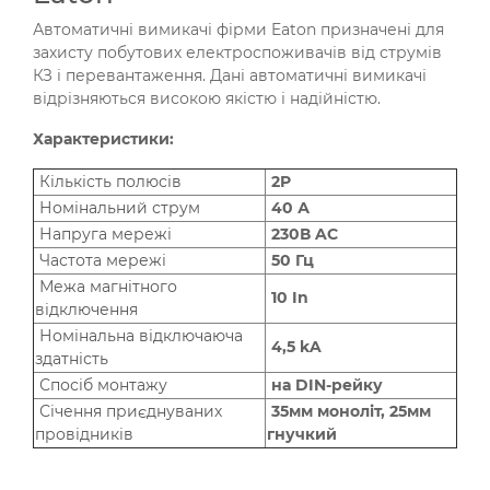
Автоматичні вимикачі фірми Eaton призначені для
захисту побутових електроспоживачів від струмів
КЗ і перевантаження. Дані автоматичні вимикачі
відрізняються високою якістю і надійністю.
Характеристики:
Кількість полюсів
2P
Номінальний струм
40 А
Напруга мережі
230В AC
Частота мережі
50 Гц
Межа магнітного
10 In
відключення
Номінальна відключаюча
4,5 kA
здатність
Спосіб монтажу
на DIN-рейку
Січення приєднуваних
35мм моноліт, 25мм
провідників
гнучкий