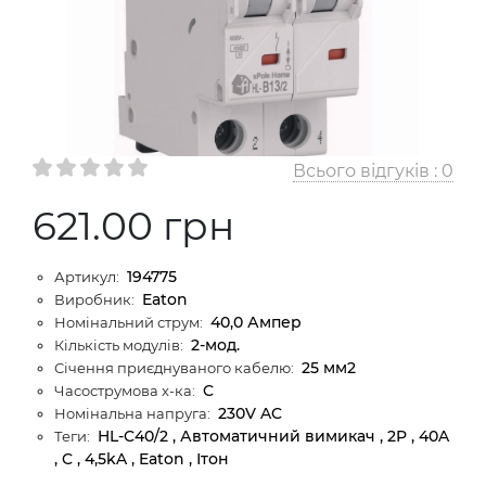
Всього відгуків :
0
621.00 грн
194775
Артикул:
Eaton
Виробник:
40,0 Ампер
Номінальний струм:
2-мод.
Кількість модулів:
25 мм2
Січення приєднуваного кабелю:
C
Часострумова х-ка:
230V AC
Номінальна напруга:
HL-C40/2 , Автоматичний вимикач , 2P , 40A
Теги:
, C , 4,5kA , Eaton , Ітон