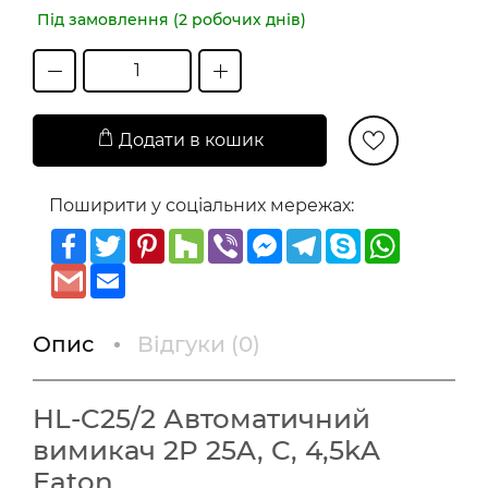
Під замовлення (2 робочих днів)
Додати в кошик
Поширити у соціальних мережах:
Facebook
Twitter
Pinterest
Houzz
Viber
Messenger
Telegram
Skype
WhatsAp
Gmail
Email
Опис
Відгуки (
0
)
HL-C25/2 Автоматичний
вимикач 2P 25A, C, 4,5kA
Eaton