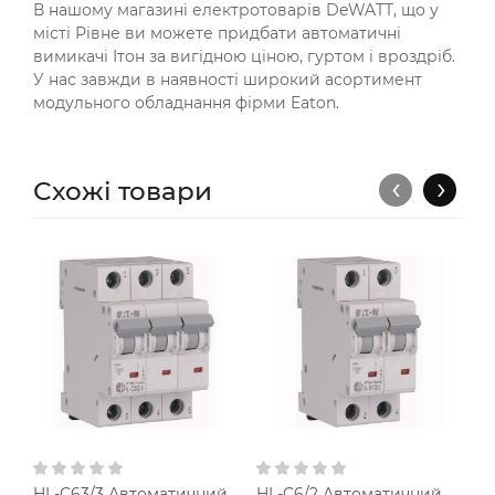
В нашому магазині електротоварів DeWATT, що у
місті Рівне ви можете придбати автоматичні
вимикачі Ітон за вигідною ціною, гуртом і вроздріб.
У нас завжди в наявності широкий асортимент
модульного обладнання фірми Eaton.
‹
›
Схожі товари
HL-C63/3 Автоматичний
HL-C6/2 Автоматичний
H