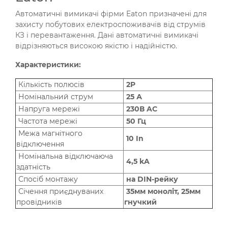
Автоматичні вимикачі фірми Eaton призначені для
захисту побутових електроспоживачів від струмів
КЗ і перевантаження. Дані автоматичні вимикачі
відрізняються високою якістю і надійністю.
Характеристики:
Кількість полюсів
2P
Номінальний струм
25 А
Напруга мережі
230В AC
Частота мережі
50 Гц
Межа магнітного
10 In
відключення
Номінальна відключаюча
4,5 kA
здатність
Спосіб монтажу
на DIN-рейку
Січення приєднуваних
35мм моноліт, 25мм
провідників
гнучкий