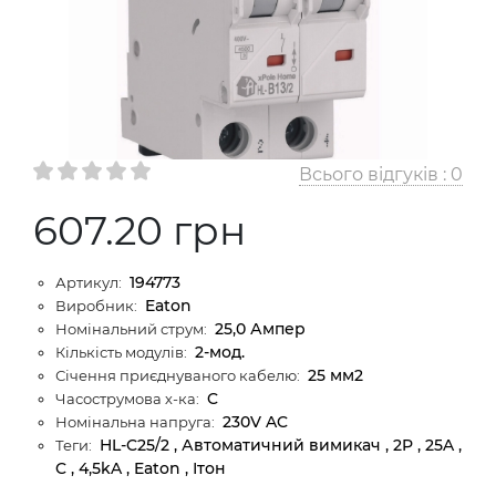
Всього відгуків :
0
607.20 грн
194773
Артикул:
Eaton
Виробник:
25,0 Ампер
Номінальний струм:
2-мод.
Кількість модулів:
25 мм2
Січення приєднуваного кабелю:
C
Часострумова х-ка:
230V AC
Номінальна напруга:
HL-C25/2 , Автоматичний вимикач , 2P , 25A ,
Теги:
C , 4,5kA , Eaton , Ітон