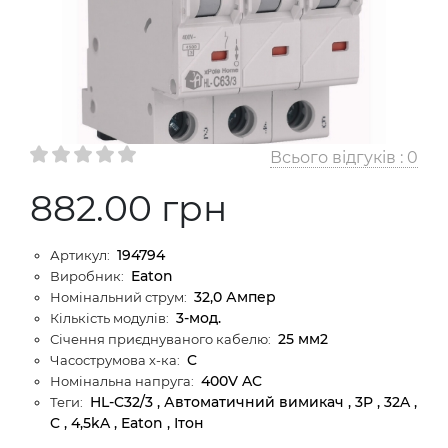
Всього відгуків :
0
882.00 грн
194794
Артикул:
Eaton
Виробник:
32,0 Ампер
Номінальний струм:
3-мод.
Кількість модулів:
25 мм2
Січення приєднуваного кабелю:
C
Часострумова х-ка:
400V AC
Номінальна напруга:
HL-C32/3 , Автоматичний вимикач , 3P , 32A ,
Теги:
C , 4,5kA , Eaton , Ітон