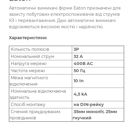
Автоматичні вимикачі фірми Eaton призначені для
захисту побутових електроспоживачів від струмів
КЗ і перевантаження. Дані автоматичні вимикачі
відрізняються високою якістю і надійністю.
Характеристики:
Кількість полюсів
3P
Номінальний струм
32 А
Напруга мережі
400В AC
Частота мережі
50 Гц
Межа магнітного
10 In
відключення
Номінальна відключаюча
4,5 kA
здатність
Спосіб монтажу
на DIN-рейку
Січення приєднуваних
35мм моноліт, 25мм
провідників
гнучкий