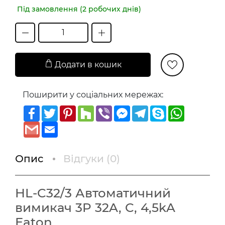
Під замовлення (2 робочих днів)
Додати в кошик
Поширити у соціальних мережах:
Facebook
Twitter
Pinterest
Houzz
Viber
Messenger
Telegram
Skype
WhatsAp
Gmail
Email
Опис
Відгуки (
0
)
HL-C32/3 Автоматичний
вимикач 3P 32A, C, 4,5kA
Eaton