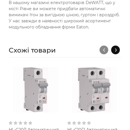
В нашому магазині електротоварів DeWATT, що у
місті Рівне ви можете придбати автоматичні
вимикачі Ітон за вигідною ціною, гуртом і вроздріб.
У нас завжди в наявності широкий асортимент
модульного обладнання фірми Eaton.
‹
›
Схожі товари
HL-C20/1 Автоматичний
HL-C10/2 Автоматичний
H