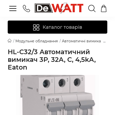
Каталог товарів
Модульне обладнання
Автоматичні вимикачі
Eat
HL-C32/3 Автоматичний
вимикач 3P, 32A, C, 4,5kA,
Eaton