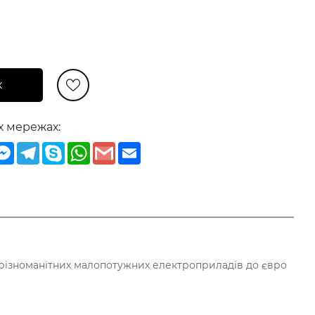
к
х мережах:
iber
Messenger
Telegram
Skype
WhatsApp
Gmail
Email
 різноманітних малопотужних електроприладів до євро