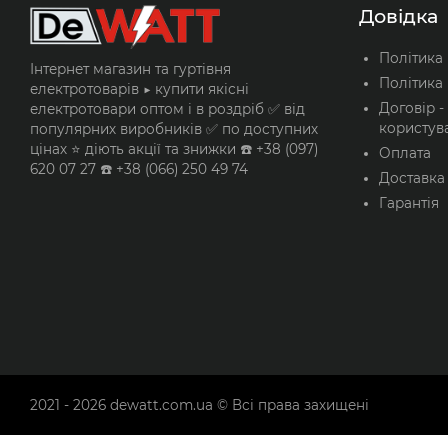
Довідка
Політика
Інтернет магазин та гуртівня
Політика 
електротоварів ▶️ купити якісні
Договір -
електротовари оптом і в роздріб ✅ від
користув
популярних виробників ✅ по доступних
цінах ⭐ діють акції та знижки ☎️ +38 (097)
Оплата
620 07 27 ☎️ +38 (066) 250 49 74
Доставка
Гарантія
2021 - 2026
dewatt.com.ua
© Всі права захищені