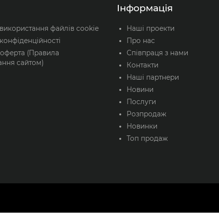
Інформація
 використання файлів cookie
Наші проекти
конфіденційності
Про нас
 оферта (Правила
Співпраця з нами
ання сайтом)
Контакти
Наші партнери
Новини
Послуги
Розпродаж
Новинки
Топ продаж