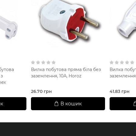
бутова
Вилка побутова пряма біла без
Вилка побут
 з
заземлення, 10А, Horoz
заземленням
mex
26.70 грн
41.83 грн
к
В кошик