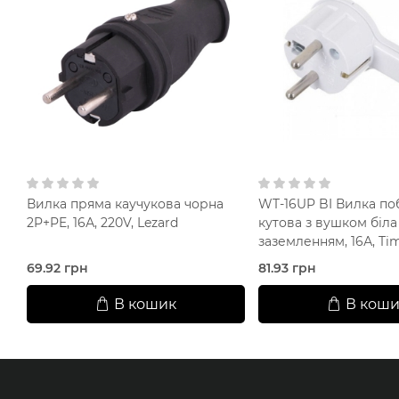
Вилка пряма каучукова чорна
WT-16UP BI Вилка по
2P+PE, 16А, 220V, Lezard
кутова з вушком біла
заземленням, 16А, Ti
69.92 грн
81.93 грн
В кошик
В коши