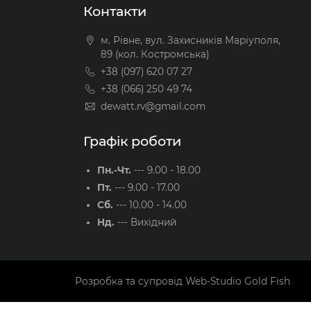
Контакти
м. Рівне, вул. Захисників Маріуполя,
89 (кол. Костромська)
+38 (097) 620 07 27
+38 (066) 250 49 74
dewatt.rv@gmail.com
Графік роботи
Пн.-Чт.
---
9.00 - 18.00
Пт.
---
9.00 - 17.00
Сб.
---
10.00 - 14.00
Нд.
---
Вихідний
Розробка та супровід
Web-Studio Gold Fish