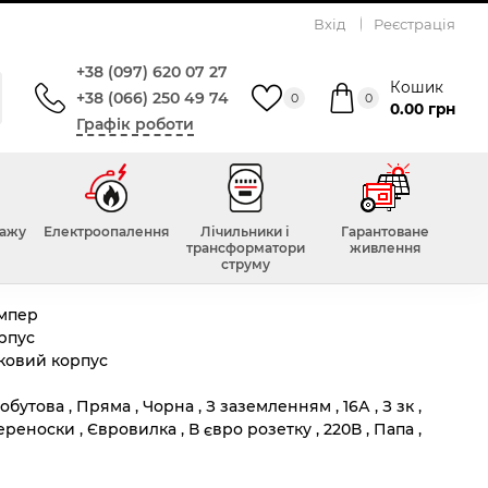
Вхід
Реєстрація
ням, 16А, Timex
+38 (097) 620 07 27
 заземленням, 16А, Timex
Кошик
+38 (066) 250 49 74
0
0
0.00 грн
Графік роботи
Всього відгуків :
0
тажу
Електроопалення
Лічильники і
Гарантоване
трансформатори
живлення
струму
ві
Ампер
рпус
ковий корпус
обутова , Пряма , Чорна , З заземленням , 16А , З зк ,
реноски , Євровилка , В євро розетку , 220В , Папа ,