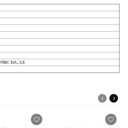
 ПВС 3х1...1,5
‹
›