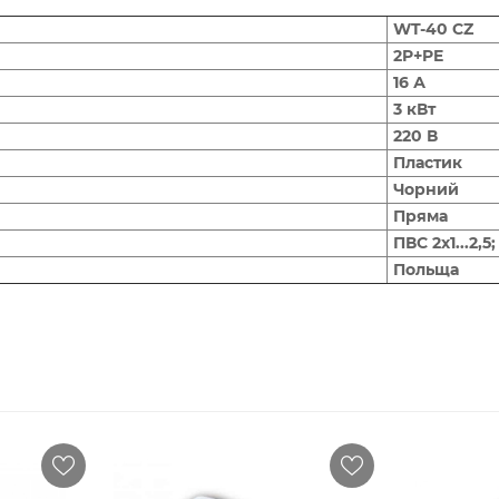
WT-40 CZ
2P+PE
16 А
3 кВт
220 В
Пластик
Чорний
Пряма
ПВС 2х1...2,5;
Польща