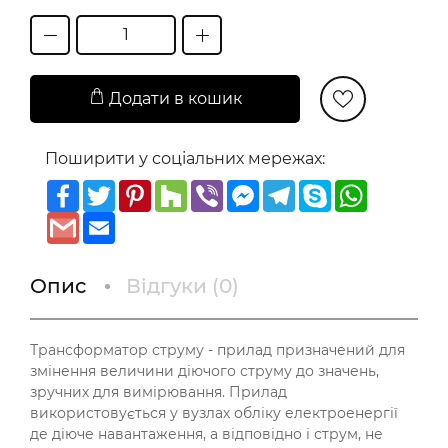
Додати в кошик
Поширити у соціальних мережах:
Facebook
Twitter
Pinterest
Houzz
Viber
Messenger
Telegram
Skype
WhatsAp
Gmail
Email
Опис
Відгуки (
0
)
Трансформатор струму - прилад призначений для
змінення величини діючого струму до значень,
зручних для вимірювання. Прилад
використовується у вузлах обліку електроенергії
де діюче навантаження, а відповідно і струм, не