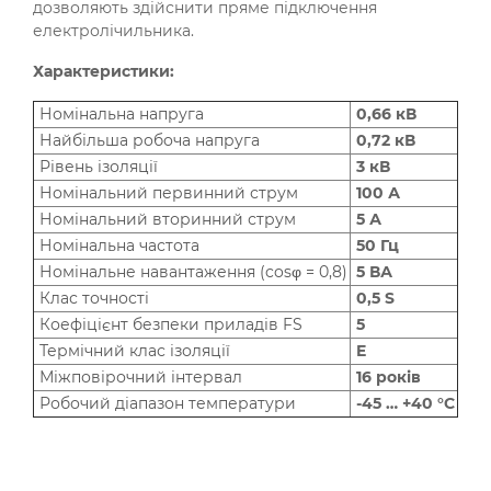
дозволяють здійснити пряме підключення
електролічильника.
Характеристики:
Номінальна напруга
0,66 кВ
Найбільша робоча напруга
0,72 кВ
Рівень ізоляції
3 кВ
Номінальний первинний струм
100 А
Номінальний вторинний струм
5 А
Номінальна частота
50 Гц
Номінальне навантаження (cosφ = 0,8)
5 ВА
Клас точності
0,5 S
Коефіцієнт безпеки приладів FS
5
Термічний клас ізоляції
E
Міжповірочний інтервал
16 років
Робочий діапазон температури
-45 … +40 °С