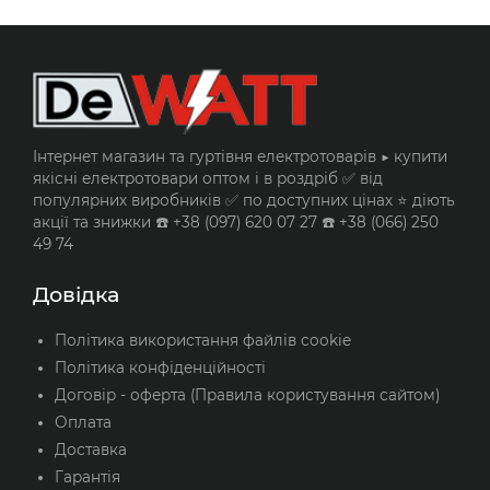
Інтернет магазин та гуртівня електротоварів ▶️ купити
якісні електротовари оптом і в роздріб ✅ від
популярних виробників ✅ по доступних цінах ⭐ діють
акції та знижки ☎️ +38 (097) 620 07 27 ☎️ +38 (066) 250
49 74
Довідка
Політика використання файлів cookie
Політика конфіденційності
Договір - оферта (Правила користування сайтом)
Оплата
Доставка
Гарантія