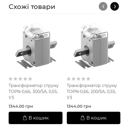
‹
›
Схожі товари
Трансформатор струму
Трансформатор струму
Т
TOPN-0,66, 300/5А, 0,5S,
TOPN-0,66, 200/5А, 0,5S,
TO
У3
У3
У
1344.00 грн
1344.00 грн
1
В кошик
В кошик