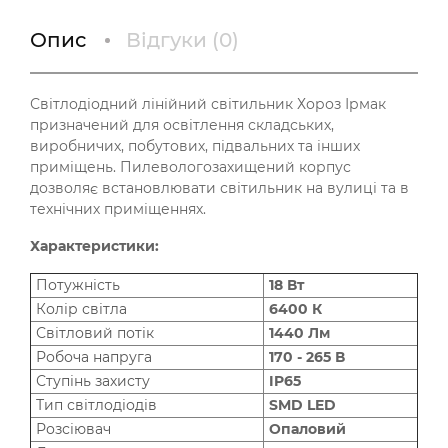
Опис
Відгуки (
0
)
Світлодіодний лінійний світильник Хороз Ірмак
призначений для освітлення складських,
виробничих, побутових, підвальних та інших
приміщень. Пилевологозахищений корпус
дозволяє встановлювати світильник на вулиці та в
технічних приміщеннях.
Характеристики:
Потужність
18 Вт
Колір світла
6400 К
Світловий потік
1440 Лм
Робоча напруга
170 - 265 В
Ступінь захисту
IP65
Тип світлодіодів
SMD LED
Розсіювач
Опаловий