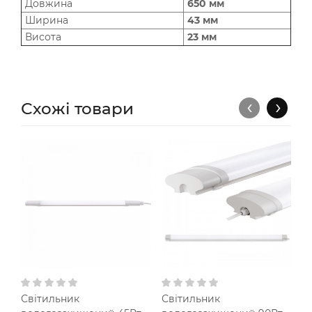
Довжина
650 мм
Ширина
43 мм
Висота
23 мм
‹
›
Схожі товари
Світильник
Світильник
3