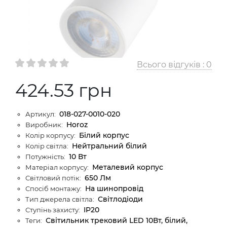
Всього відгуків :
0
424.53 грн
018-027-0010-020
Артикул:
Horoz
Виробник:
Бiлий корпус
Колір корпусу:
Нейтральний білий
Колір світла:
10 Вт
Потужність:
Металевий корпус
Матеріал корпусу:
650 Лм
Світловий потік:
На шинопровід
Спосіб монтажу:
Світлодіоди
Тип джерела світла:
IP20
Ступінь захисту:
Світильник трековий LED 10Вт, білий,
Теги: