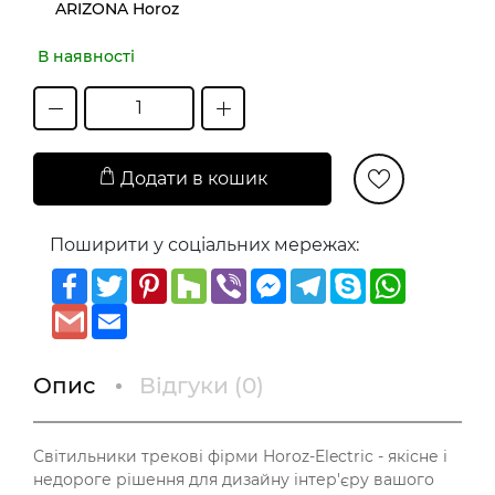
ARIZONA Horoz
В наявності
Додати в кошик
Поширити у соціальних мережах:
Facebook
Twitter
Pinterest
Houzz
Viber
Messenger
Telegram
Skype
WhatsAp
Gmail
Email
Опис
Відгуки (
0
)
Світильники трекові фірми Horoz-Electric - якісне і
недороге рішення для дизайну інтер'єру вашого