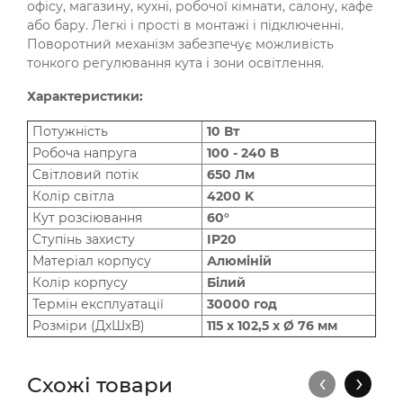
офісу, магазину, кухні, робочої кімнати, салону, кафе
або бару. Легкі і прості в монтажі і підключенні.
Поворотний механізм забезпечує можливість
тонкого регулювання кута і зони освітлення.
Характеристики:
Потужність
10 Вт
Робоча напруга
100 - 240 В
Світловий потік
650 Лм
Колір світла
4200 K
Кут розсіювання
60°
Ступінь захисту
IP20
Матеріал корпусу
Алюміній
Колір корпусу
Білий
Термін експлуатації
30000 год
Розміри (ДхШхВ)
115 х 102,5 х Ø 76 мм
‹
›
Схожі товари