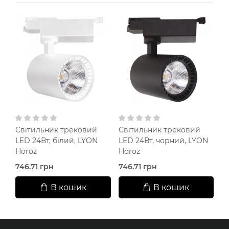
Світильник трековий
Світильник трековий
С
LED 24Вт, білий, LYON
LED 24Вт, чорний, LYON
L
Horoz
Horoz
H
746.71 грн
746.71 грн
5
В кошик
В кошик