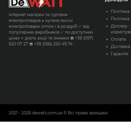
Політика
Інтернет магазин та гуртівня
Політика 
електротоварів ▶️ купити якісні
Договір -
електротовари оптом і в роздріб ✅ від
користув
популярних виробників ✅ по доступних
цінах ⭐ діють акції та знижки ☎️ +38 (097)
Оплата
620 07 27 ☎️ +38 (066) 250 49 74
Доставка
Гарантія
2021 - 2026
dewatt.com.ua
© Всі права захищені