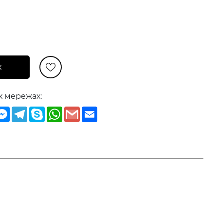
к
х мережах:
iber
Messenger
Telegram
Skype
WhatsApp
Gmail
Email