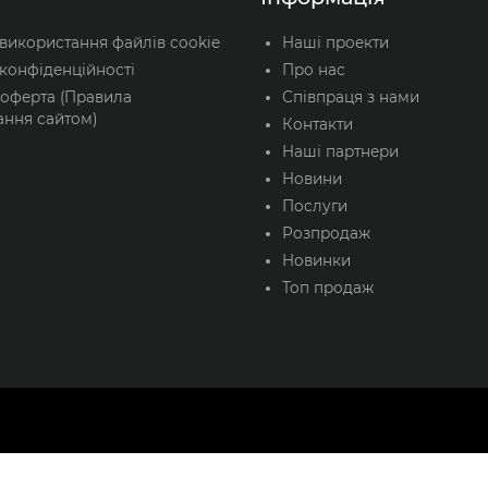
 використання файлів cookie
Наші проекти
конфіденційності
Про нас
 оферта (Правила
Співпраця з нами
ання сайтом)
Контакти
Наші партнери
Новини
Послуги
Розпродаж
Новинки
Топ продаж