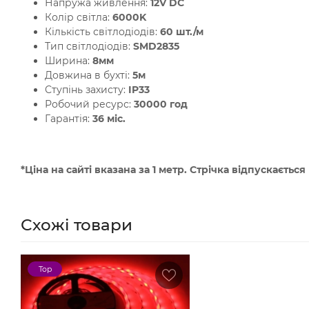
Напружа живлення:
12V DC
Колір світла:
6000K
Кількість світлодіодів:
60 шт./м
Тип світлодіодів:
SMD2835
Ширина:
8мм
Довжина в бухті:
5м
Ступінь захисту:
IP33
Робочий ресурс:
30000 год
Гарантія:
36 міс.
*Ціна на сайті вказана за 1 метр. Стрічка відпускається
Схожі товари
Top