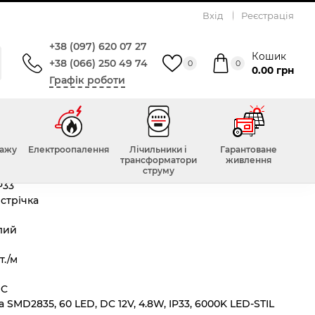
Вхід
Реєстрація
W, IP33, 6000K LED-STIL
+38 (097) 620 07 27
Кошик
+38 (066) 250 49 74
0
0
0.00 грн
Графік роботи
 метр)
Всього відгуків :
0
тажу
Електроопалення
Лічильники і
Гарантоване
трансформатори
живлення
струму
P33
 стрічка
лий
т./м
DC
а SMD2835, 60 LED, DC 12V, 4.8W, IP33, 6000K LED-STIL