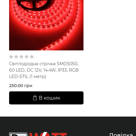
Світлодіодна стрічка SMD5050,
60 LED, DC 12V, 14.4W, IP33, RGB
LED-STIL (1 метр)
250.00 грн
В кошик
Довідка