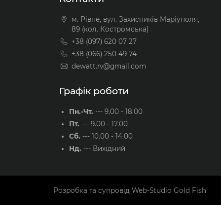
м. Рівне, вул. Захисників Маріуполя,
89 (кол. Костромська)
+38 (097) 620 07 27
+38 (066) 250 49 74
dewatt.rv@gmail.com
Графік роботи
Пн.-Чт.
---
9.00 - 18.00
Пт.
---
9.00 - 17.00
Сб.
---
10.00 - 14.00
Нд.
---
Вихідний
Розробка та супровід
Web-Studio Gold Fish