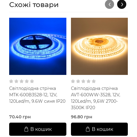
‹
›
Схожі товари
Світлодіодна стрічка
Світлодіодна стрічка
С
MTK-600B3528-12, 12V,
AVT-600WW-3528, 12V,
S
120Led/m, 9.6W синя IP20
120Led/m, 9,6W 2700-
12
3500K IP20
LE
70.40 грн
96.80 грн
18
В кошик
В кошик