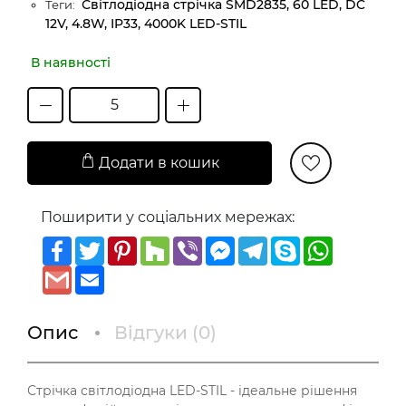
Світлодіодна стрічка SMD2835, 60 LED, DC
Теги:
12V, 4.8W, IP33, 4000K LED-STIL
В наявності
Додати в кошик
Поширити у соціальних мережах:
Facebook
Twitter
Pinterest
Houzz
Viber
Messenger
Telegram
Skype
WhatsAp
Gmail
Email
Опис
Відгуки (
0
)
Стрічка світлодіодна LED-STIL - ідеальне рішення