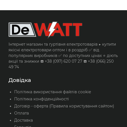
Інтернет магазин та гуртівня електротоварів ▶️ купити
якісні електротовари оптом і в роздріб ✅ від
популярних виробників ✅ по доступних цінах ⭐ діють
акції та знижки ☎️ +38 (097) 620 07 27 ☎️ +38 (066) 250
49 74
Довідка
Політика використання файлів cookie
Політика конфіденційності
Договір - оферта (Правила користування сайтом)
Оплата
Доставка