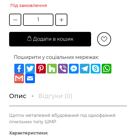
Під замовлення
Додати в кошик
Поширити у соціальних мережах:
Facebook
Twitter
Pinterest
Houzz
Viber
Messenger
Telegram
Skype
WhatsAp
Gmail
Email
Опис
Відгуки (
0
)
Щиток металевий вбудований під однофазний
лічильник типу ШМР
Характеристики: