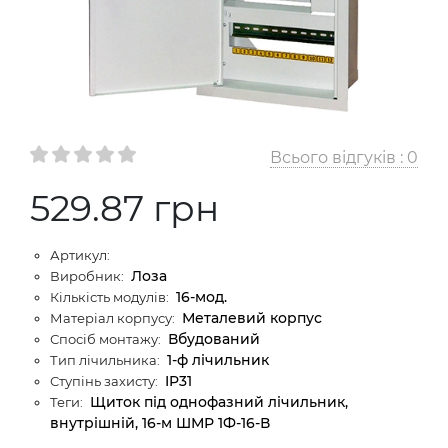
Всього відгуків :
0
529.87 грн
Артикул:
Лоза
Виробник:
16-мод.
Кількість модулів:
Металевий корпус
Матеріал корпусу:
Вбудований
Спосіб монтажу:
1-ф лічильник
Тип лічильника:
IP31
Ступінь захисту:
Щиток під однофазний лічильник,
Теги:
внутрішній, 16-м ШМР 1Ф-16-В