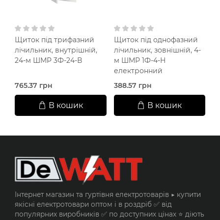
Щиток під трифазний
Щиток під однофазний
Щ
лічильник, внутрішній,
лічильник, зовнішній, 4-
л
24-м ШМР 3Ф-24-В
м ШМР 1Ф-4-Н
3
електронний
765.37 грн
388.57 грн
8
В кошик
В кошик
Інтернет магазин та гуртівня електротоварів ▶️ купити
якісні електротовари оптом і в роздріб ✅ від
популярних виробників ✅ по доступних цінах ⭐ діють