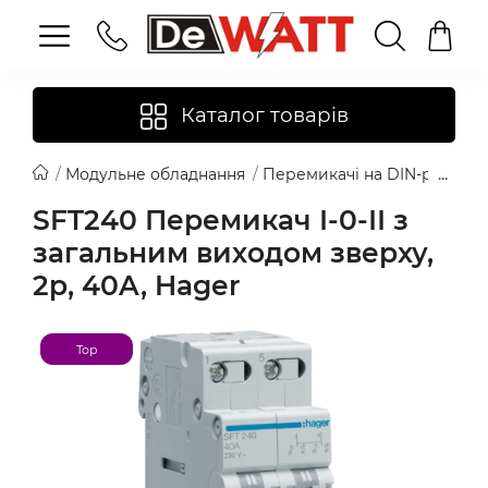
Каталог товарів
Модульне обладнання
Перемикачі на DIN-рейку
SFT240 Перемикач І-0-ІІ з
загальним виходом зверху,
2p, 40A, Hager
Top