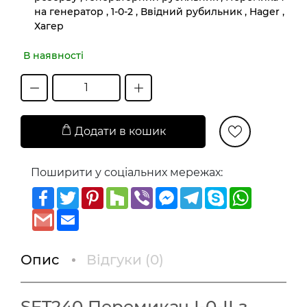
на генератор , 1-0-2 , Ввідний рубильник , Hager ,
Хагер
В наявності
Додати в кошик
Поширити у соціальних мережах:
Facebook
Twitter
Pinterest
Houzz
Viber
Messenger
Telegram
Skype
WhatsAp
Gmail
Email
Опис
Відгуки (
0
)
SFT240 Перемикач І-0-ІІ з