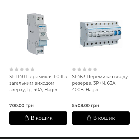
SFT140 Перемикач І-0-ІІ з
SF463 Перемикач вводу
SF
загальним виходом
резерва, 3P+N, 63A,
з
зверху, 1p, 40A, Hager
400В, Hager
зв
700.00 грн
5408.00 грн
6
В кошик
В кошик