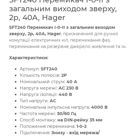
загальним виходом зверху,
2p, 40A, Hager
SFT240 Перемикач І-0-ІІ з загальним виходом
зверху, 2p, 40A, Hager
, призначений для ручної
комутації електричних кіл, перемикання фаз,
перемикання на резервне джерело живлення та ін.
Характеристики:
Артикул:
SFT240
Кількість полюсів:
2P
Номінальний струм:
40 А
Напруга мережі:
AC 230 В
Напруга ізоляції:
440 В
Тип напруги:
AC
Номінальна імпульсна напруга:
4000 В
Частота мережі:
50/60 Гц
Спосіб монтажу:
на DIN-рейку 35 мм
Положення перемикача:
1-0-2
Підключення:
Знизу - вхід мережа/