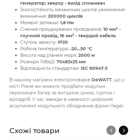
генератор; зверху - вихід споживач
Зносостійкість механічних циклів увімкнення-
вимкнення:
200000 циклів
Момент затяжки:
1,8 Нм
Січення приєднуваних провідників:
10 мм² -
гнучкий провід, 16 мм² - твердий кабель
Ступінь захисту:
IP20
Робоча температура:
-20…50 °C
Висота над рівнем моря:
2000 м
Розміри ГхВхШ:
70х83х35 мм
Відповідність стандартам:
IEC 60947-3
В нашому магазині електротоварів
DeWATT
, що у
місті Рівне ви можете придбати модульні
перемикачі Хагер за вигідною ціною, гуртом і
вроздріб. У нас завжди в наявності широкий
асортимент модульного обладнання фірми Hager.
‹
›
Схожі товари