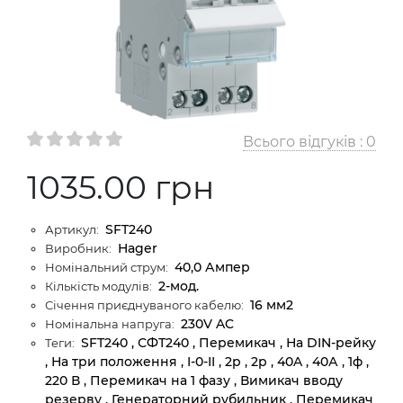
Всього відгуків :
0
1035.00 грн
SFT240
Артикул:
Hager
Виробник:
40,0 Ампер
Номінальний струм:
2-мод.
Кількість модулів:
16 мм2
Січення приєднуваного кабелю:
230V AC
Номінальна напруга:
SFT240 , СФТ240 , Перемикач , На DIN-рейку
Теги:
, На три положення , I-0-II , 2p , 2р , 40A , 40А , 1ф ,
220 В , Перемикач на 1 фазу , Вимикач вводу
резерву , Генераторний рубильник , Перемикач