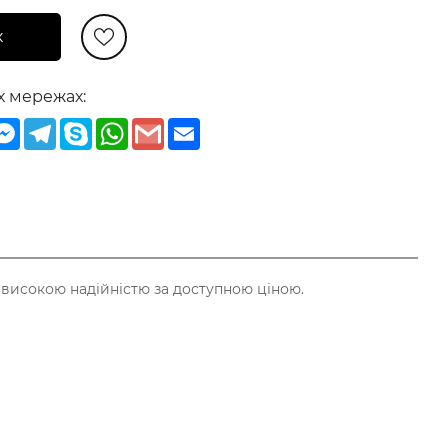
к
х мережах:
iber
Messenger
Telegram
Skype
WhatsApp
Gmail
Email
і високою надійністю за доступною ціною.