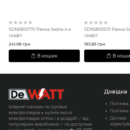
SDN5800770 Рамка Sedna 4-а
SDN5800570 Рамка Se
графіт
графіт
241.08 грн
193.85 грн
В кошик
В коши
Довідка
Політика
Інтернет магазин та гуртівня
Політика 
електротоварів ▶️ купити якісні
Договір -
електротовари оптом і в роздріб ✅ від
користув
популярних виробників ✅ по доступних
цінах ⭐ діють акції та знижки ☎️ +38 (097)