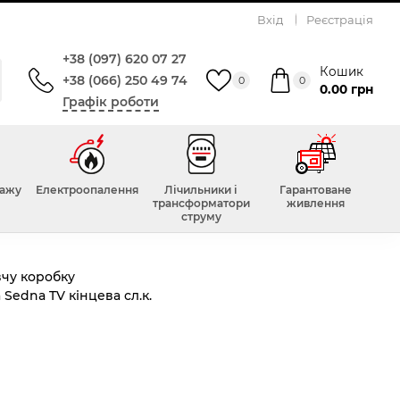
Вхід
Реєстрація
+38 (097) 620 07 27
Кошик
+38 (066) 250 49 74
0
0
0.00 грн
Графік роботи
Всього відгуків :
0
тажу
Електроопалення
Лічильники і
Гарантоване
трансформатори
живлення
струму
вчу коробку
Sedna TV кінцева сл.к.