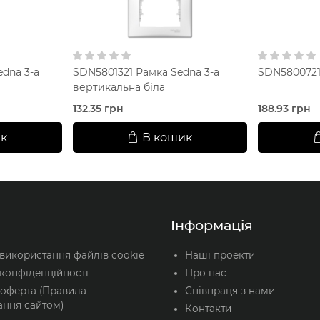
dna 3-а
SDN5801321 Рамка Sedna 3-а
SDN5800721 
вертикальна біла
132.35 грн
188.93 грн
к
В кошик
Інформація
 використання файлів cookie
Наші проекти
конфіденційності
Про нас
 оферта (Правила
Співпраця з нами
ання сайтом)
Контакти