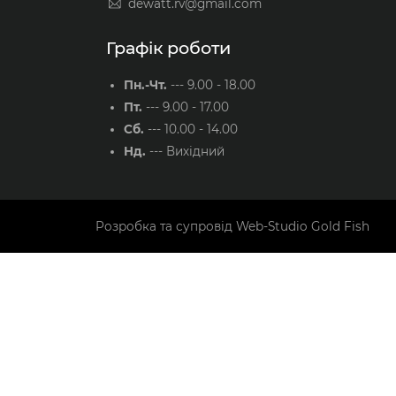
dewatt.rv@gmail.com
Графік роботи
Пн.-Чт.
---
9.00 - 18.00
Пт.
---
9.00 - 17.00
Сб.
---
10.00 - 14.00
Нд.
---
Вихідний
Розробка та супровід
Web-Studio Gold Fish