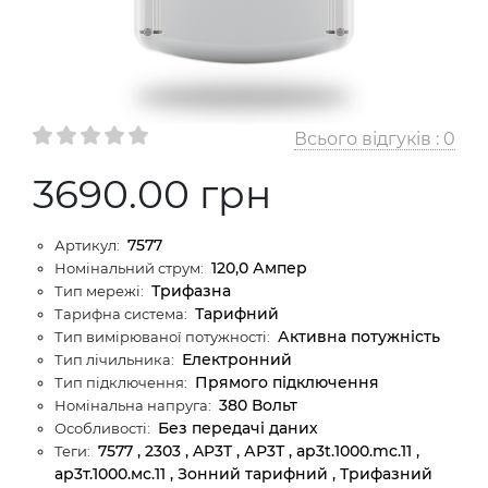
Всього відгуків :
0
3690.00 грн
7577
Артикул:
120,0 Ампер
Номінальний струм:
Трифазна
Тип мережі:
Тарифний
Тарифна система:
Активна потужність
Тип вимірюваної потужності:
Електронний
Тип лічильника:
Прямого підключення
Тип підключення:
380 Вольт
Номінальна напруга:
Без передачі даних
Особливості:
7577 , 2303 , AP3T , АР3Т , ap3t.1000.mc.11 ,
Теги:
ар3т.1000.мс.11 , Зонний тарифний , Трифазний