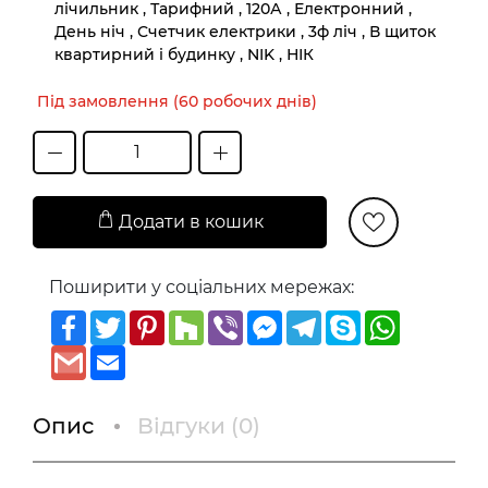
лічильник , Тарифний , 120А , Електронний ,
День ніч , Счетчик електрики , 3ф ліч , В щиток
квартирний і будинку , NIK , НІК
Під замовлення (60 робочих днів)
Додати в кошик
Поширити у соціальних мережах:
Facebook
Twitter
Pinterest
Houzz
Viber
Messenger
Telegram
Skype
WhatsAp
Gmail
Email
Опис
Відгуки (
0
)