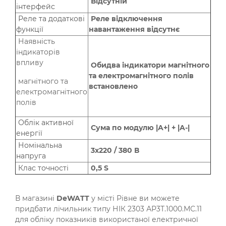
Відсутній
інтерфейс
Реле та додаткові
Реле відключення
функції
навантаження відсутнє
Наявність
індикаторів
впливу
Обидва індикатори магнітного
та електромагнітного полів
магнітного та
встановлено
електромагнітного
полів
Облік активної
Сума по модулю |A+| + |A-|
енергії
Номінальна
3х220 / 380 В
напруга
Клас точності
0,5 S
В магазині
DeWATT
у місті Рівне ви можете
придбати лічильник типу НІК 2303 АР3Т.1000.МС.11
для обліку показників використаної електричної