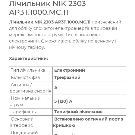
Лічильник NIK 2303
AP3T.1000.MC.11
Лічильник NIK 2303 AP3T.1000.MC.11
призначений
для обліку спожитої електроенергії в трифазній
мережі змінного струму. Тип лічильника -
електронний. Є можливість обліку по денному і
нічному тарифу.
Характеристики:
Тип лічильника
Електронний
Кількість фаз
Трифазний
Aктивна /
A
реактивна енергія
Номінальний
5 (120) А
струм
Тарифність
Тарифний лічильник
Основний
Встановлено оптичний порт з
інтерфейс
кришкою
Додатковий