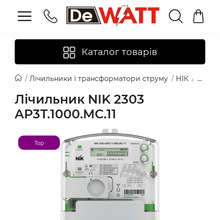
Каталог товарів
Лічильники і трансформатори струму
НІК
Трифа
Лічильник NIK 2303
AP3T.1000.MC.11
Top