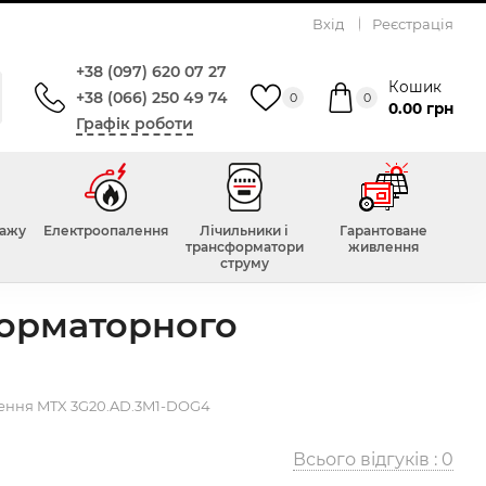
Вхід
Реєстрація
+38 (097) 620 07 27
Кошик
+38 (066) 250 49 74
0
0
0.00 грн
Графік роботи
тажу
Електроопалення
Лічильники і
Гарантоване
трансформатори
живлення
струму
форматорного
чення MTX 3G20.AD.3M1-DOG4
Всього відгуків :
0