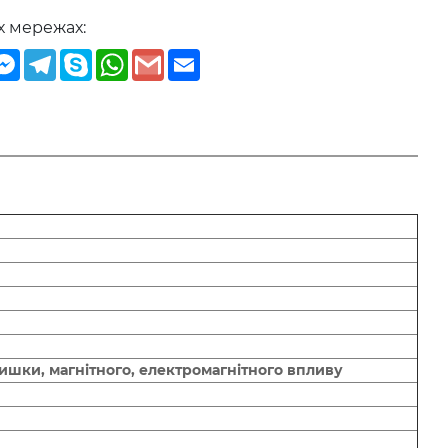
х мережах:
iber
Messenger
Telegram
Skype
WhatsApp
Gmail
Email
ишки, магнітного, електромагнітного впливу