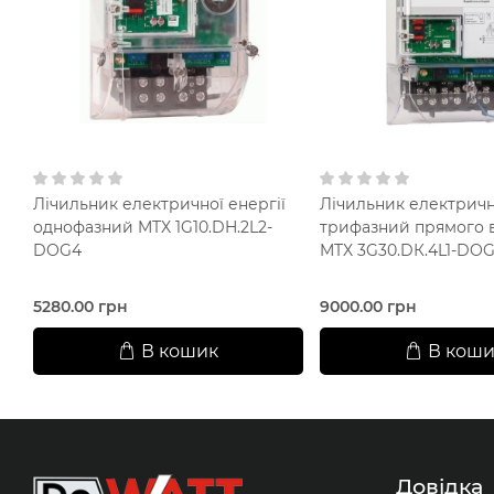
Лічильник електричної енергії
Лічильник електрично
однофазний MTX 1G10.DH.2L2-
трифазний прямого 
DOG4
MTX 3G30.DК.4L1-DO
5280.00 грн
9000.00 грн
В кошик
В коши
Довідка