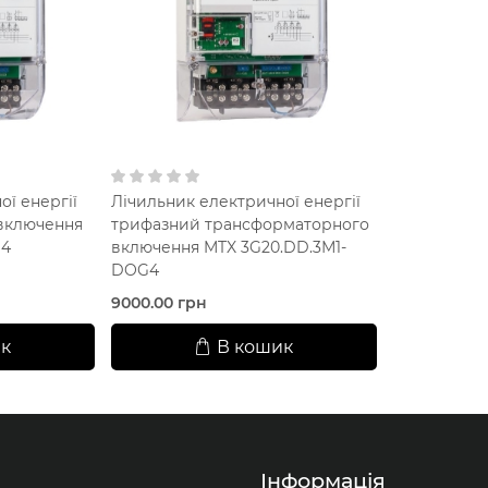
ї енергії
Лічильник електричної енергії
включення
трифазний трансформаторного
G4
включення MTX 3G20.DD.3М1-
DOG4
9000.00 грн
к
В кошик
Інформація