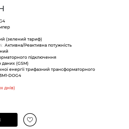
н
G4
Ампер
ий (зелений тариф)
Активна/Реактивна потужність
і:
нний
орматорного підключення
 даних (GSM)
чної енергії трифазний трансформаторного
.3M1-DOG4
х днів)
к