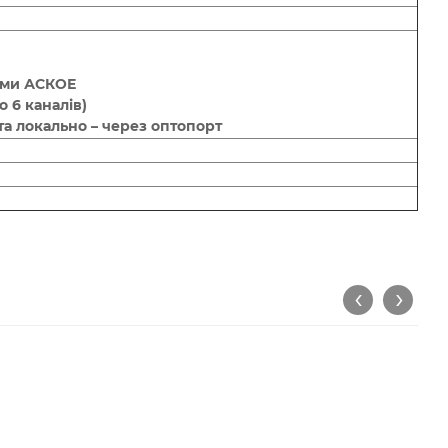
ами АСКОЕ
 6 каналів)
а локально – через оптопорт
‹
›