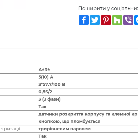
Поширити у соціальни
Facebook
Twitter
Pinterest
Houzz
V
А±R±
5(10) А
3*57.7/100 В
0,5S/2
3 (3 фази)
Так
датчики розкриття корпусу та клемної кр
кнопкою, що пломбується
етризації
трирівневим паролем
Так