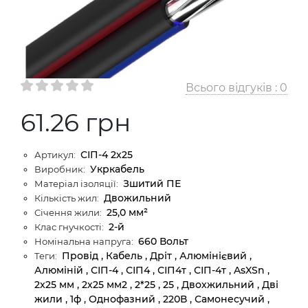
Всього відгуків :
0
61.26 грн
СІП-4 2х25
Артикул:
Укркабель
Виробник:
Зшитий ПЕ
Матеріал ізоляції:
Двожильний
Кількість жил:
25,0 мм²
Січення жили:
2-й
Клас гнучкості:
660 Вольт
Номінальна напруга:
Провід , Кабель , Дріт , Алюмінієвий ,
Теги:
Алюміній , СІП-4 , СІП4 , СІП4т , СІП-4т , AsXSn ,
2x25 мм , 2х25 мм2 , 2*25 , 25 , Двохжильний , Дві
жили , 1ф , Однофазний , 220В , Самонесучий ,