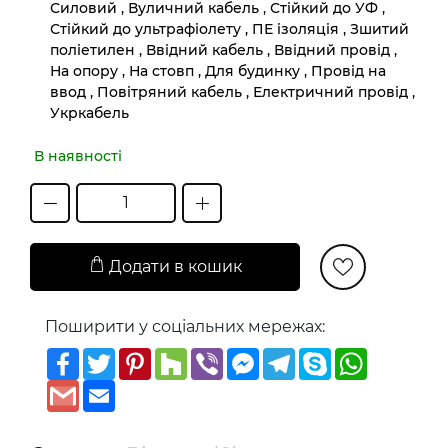
Силовий , Вуличний кабель , Стійкий до УФ ,
Стійкий до ультрафіолету , ПЕ ізоляція , Зшитий
поліетилен , Ввідний кабель , Ввідний провід ,
На опору , На стовп , Для будинку , Провід на
ввод , Повітряний кабель , Електричний провід ,
Укркабель
В наявності
Додати в кошик
Поширити у соціальних мережах:
Facebook
Twitter
Pinterest
Houzz
Viber
Messenger
Telegram
Skype
WhatsAp
Gmail
Email