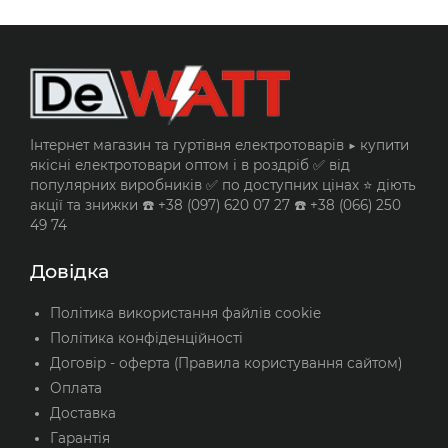
Інтернет магазин та гуртівня електротоварів ▶️ купити
якісні електротовари оптом і в роздріб ✅ від
популярних виробників ✅ по доступних цінах ⭐ діють
акції та знижки ☎️ +38 (097) 620 07 27 ☎️ +38 (066) 250
49 74
Довідка
Політика використання файлів cookie
Політика конфіденційності
Договір - оферта (Правила користування сайтом)
Оплата
Доставка
Гарантія