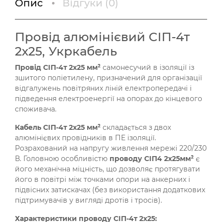
Опис
Відгуки (
0
)
Провід алюмінієвий СІП-4т
2х25, Укркабель
Провід СІП-4т 2х25 мм²
самонесучий в ізоляції із
зшитого поліетилену, призначений для організації
відгалужень повітряних ліній електропередачі і
підведення електроенергії на опорах до кінцевого
споживача.
Кабель СІП-4т 2х25 мм²
складається з двох
алюмінієвих провідників в ПЕ ізоляції.
Розрахований на напругу живлення мережі 220/230
В. Головною особливістю
проводу СІП4 2х25мм²
є
його механічна міцність, що дозволяє протягувати
його в повітрі між точками опори на анкерних і
підвісних затискачах (без використання додаткових
підтримувачів у вигляді дротів і тросів).
Характеристики проводу СІП-4т 2х25: