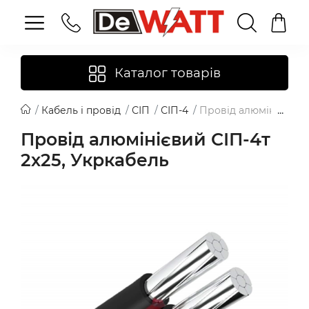
Каталог товарів
Кабель і провід
СІП
СІП-4
Провід алюмінієвий С
Провід алюмінієвий СІП-4т
2х25, Укркабель