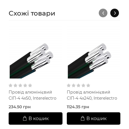
‹
›
Схожі товари
Провід алюмінієвий
Провід алюмінієвий
П
СІП-4 4х50, Interelectro
СІП-4 4х240, Interelectro
СІ
234.50 грн
1124.35 грн
8
В кошик
В кошик