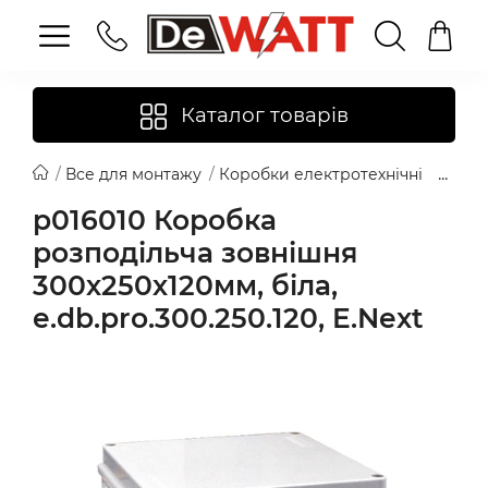
Каталог товарів
Все для монтажу
Коробки електротехнічні
Розпо
p016010 Коробка
розподільча зовнішня
300х250х120мм, біла,
e.db.pro.300.250.120, E.Next