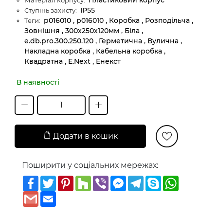
IP55
Ступінь захисту:
p016010 , р016010 , Коробка , Розподільча ,
Теги:
Зовнішня , 300х250х120мм , Біла ,
e.db.pro.300.250.120 , Герметична , Вулична ,
Накладна коробка , Кабельна коробка ,
Квадратна , E.Next , Енекст
В наявності
Додати в кошик
Поширити у соціальних мережах:
Facebook
Twitter
Pinterest
Houzz
Viber
Messenger
Telegram
Skype
WhatsAp
Gmail
Email