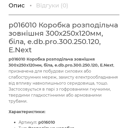
Опис
Відгуки (
0
)
p016010 Коробка розподільча
зовнішня 300х250х120мм,
біла, e.db.pro.300.250.120,
E.Next
p016010 Коробка розподільча зовнішня
300х250х120мм, біла, e.db.pro.300.250.120, E.Next
,
призначена для побудови силових або
слабострумних мереж, захисту електрообладнання
від впливу навколишнього серидовища, тощо.
Застосовується в парі з гофрованими гнучкими,
твердими гладкостінними або армованими
трубами.
Характеристики:
Артикул:
p016010