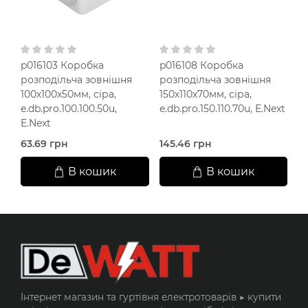
p016103 Коробка
p016108 Коробка
S
розподільча зовнішня
розподільча зовнішня
к
100х100х50мм, сіра,
150х110х70мм, сіра,
10
e.db.pro.100.100.50u,
e.db.pro.150.110.70u, E.Next
ч
E.Next
63.69 грн
145.46 грн
12
В кошик
В кошик
Інтернет магазин та гуртівня електротоварів ▶️ купити