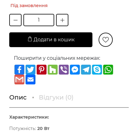
Під замовлення
Додати в кошик
Поширити у соціальних мережах:
Facebook
Twitter
Pinterest
Houzz
Viber
Messenger
Telegram
Skype
WhatsAp
Gmail
Email
Опис
Відгуки (
0
)
Характеристики:
Потужність:
20 Вт