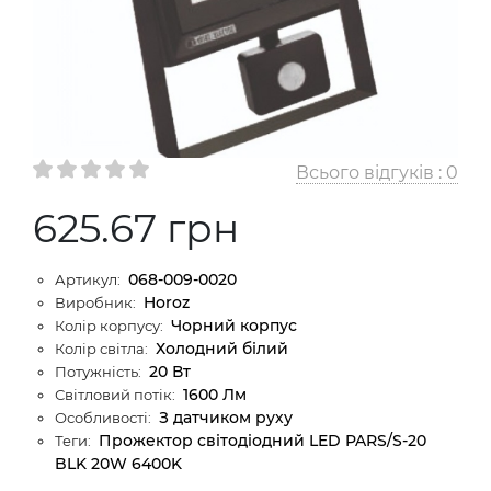
Всього відгуків :
0
625.67 грн
068-009-0020
Артикул:
Horoz
Виробник:
Чорний корпус
Колір корпусу:
Холодний білий
Колір світла:
20 Вт
Потужність:
1600 Лм
Світловий потік:
З датчиком руху
Особливості:
Прожектор світодіодний LED PARS/S-20
Теги:
BLK 20W 6400K