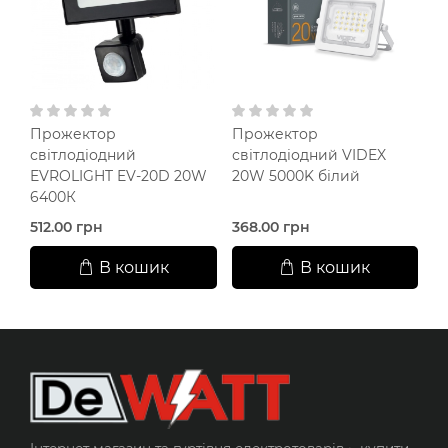
Прожектор
Прожектор
П
світлодіодний
світлодіодний VIDEX
с
EVROLIGHT EV-20D 20W
20W 5000K білий
5
6400К
512.00 грн
368.00 грн
5
В кошик
В кошик