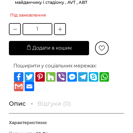
майданчику і стадіону , AVT , АВТ
Під замовлення
Додати в кошик
Поширити у соціальних мережах:
Facebook
Twitter
Pinterest
Houzz
Viber
Messenger
Telegram
Skype
WhatsAp
Gmail
Email
Опис
Відгуки (
0
)
Характеристики: