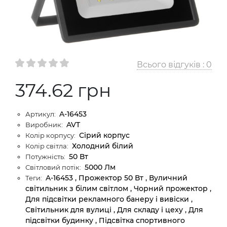
Всього відгуків :
0
374.62 грн
A-16453
Артикул:
AVT
Виробник:
Сірий корпус
Колір корпусу:
Холодний білий
Колір світла:
50 Вт
Потужність:
5000 Лм
Світловий потік:
A-16453 , Прожектор 50 Вт , Вуличний
Теги:
світильник з білим світлом , Чорний прожектор ,
Для підсвітки рекламного банеру і вивіски ,
Світильник для вулиці , Для складу і цеху , Для
підсвітки будинку , Підсвітка спортивного