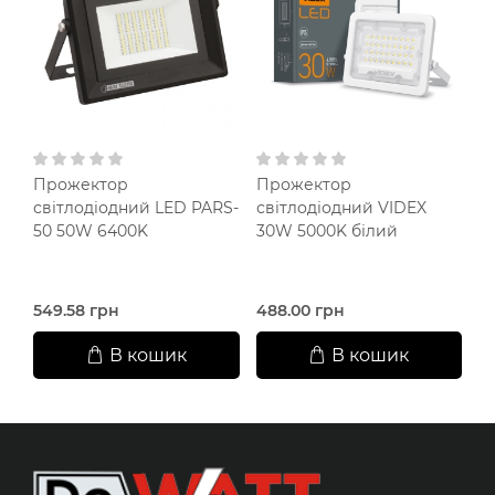
Прожектор
Прожектор
П
світлодіодний LED PARS-
світлодіодний VIDEX
с
50 50W 6400K
30W 5000K білий
L
3
I
549.58 грн
488.00 грн
9
В кошик
В кошик