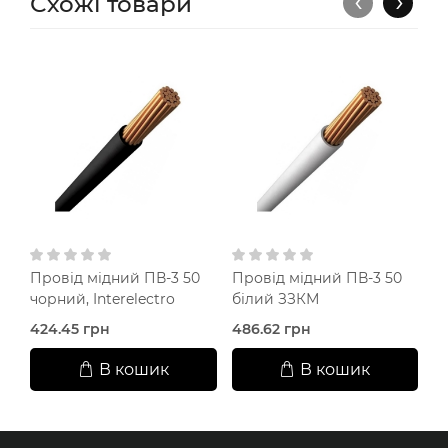
‹
›
Схожі товари
Провід мідний ПВ-3 50
Провід мідний ПВ-3 50
П
чорний, Interelectro
білий ЗЗКМ
ч
424.45 грн
486.62 грн
4
В кошик
В кошик