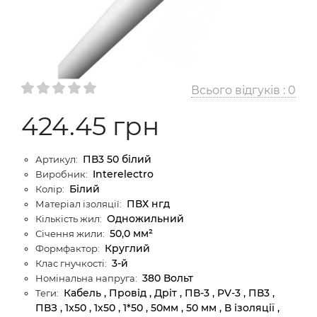
Всього відгуків :
0
424.45 грн
ПВ3 50 білий
Артикул:
Interelectro
Виробник:
Білий
Колір:
ПВХ нгд
Матеріал ізоляції:
Одножильний
Кількість жил:
50,0 мм²
Січення жили:
Круглий
Формфактор:
3-й
Клас гнучкості:
380 Вольт
Номінальна напруга:
Кабель , Провід , Дріт , ПВ-3 , PV-3 , ПВ3 ,
Теги:
ПВЗ , 1x50 , 1х50 , 1*50 , 50мм , 50 мм , В ізоляції ,