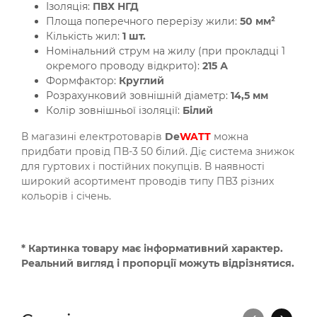
Ізоляція:
ПВХ НГД
Площа поперечного перерізу жили:
50 мм²
Кількість жил:
1 шт.
Номінальний струм на жилу (при прокладці 1
окремого проводу відкрито):
215 А
Формфактор:
Круглий
Розрахунковий зовнішній діаметр:
14,5 мм
Колір зовнішньої ізоляції:
Білий
В магазині електротоварів
De
WATT
можна
придбати провід ПВ-3 50 білий. Діє система знижок
для гуртових і постійних покупців. В наявності
широкий асортимент проводів типу ПВ3 різних
кольорів і січень.
* Картинка товару має інформативний характер.
Реальний вигляд і пропорції можуть відрізнятися.