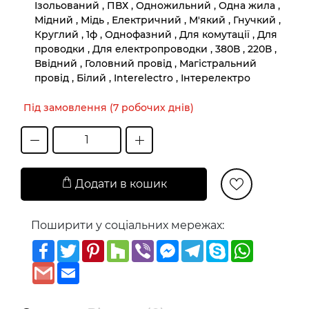
Ізольований , ПВХ , Одножильний , Одна жила ,
Мідний , Мідь , Електричний , М'який , Гнучкий ,
Круглий , 1ф , Однофазний , Для комутації , Для
проводки , Для електропроводки , 380В , 220В ,
Ввідний , Головний провід , Магістральний
провід , Білий , Interelectro , Інтерелектро
Під замовлення (7 робочих днів)
Додати в кошик
Поширити у соціальних мережах:
Facebook
Twitter
Pinterest
Houzz
Viber
Messenger
Telegram
Skype
WhatsAp
Gmail
Email