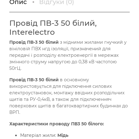
Опис
Відгуки (
0
)
Провід ПВ-3 50 білий,
Interelectro
Провід ПВ-3 50 білий
з мідними жилами гнучкий у
вініловій ПВХ нгд ізоляції, призначений для
передачі і розподілу електроенергії в мережах
змінного струму напругою до 0,38 кВ частотою
50гЦ.
Провід ПВ-3 50 білий
в основному
використовується для підключення силових
електроустановок, монтажу ввідних розподільчих
щитів та РУ-0,4кВ, а також для підключенняч
поверхових щитів в багатоквартирних будинках до
ВРП.
Характеристики проводу ПВ3 50 білого:
Матеріал жили:
Мідь