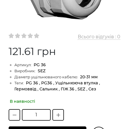
Всього відгуків :
0
121.61 грн
PG 36
Артикул:
SEZ
Виробник:
20-31 мм
Діаметр ущільнюваного кабелю:
PG 36 , PG36 , Ущільнююча втулка ,
Теги:
Гермоввід , Сальник , ПЖ 36 , SEZ , Сез
В наявності