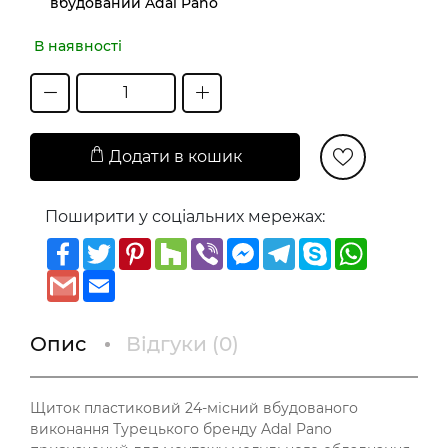
вбудований Adal Pano
В наявності
Додати в кошик
Поширити у соціальних мережах:
Facebook
Twitter
Pinterest
Houzz
Viber
Messenger
Telegram
Skype
WhatsAp
Gmail
Email
Опис
Відгуки (
0
)
Щиток пластиковий 24-місний вбудованого
виконання Турецького бренду Adal Pano