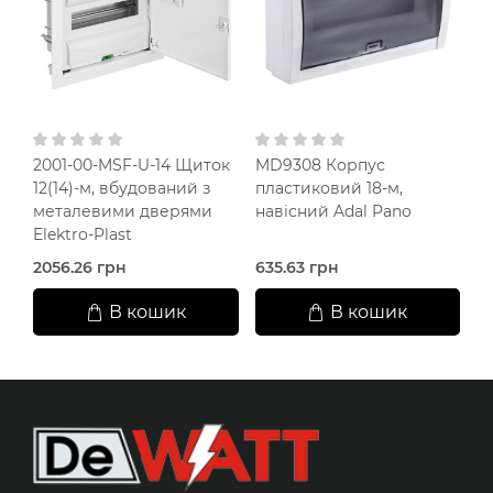
2001-00-MSF-U-14 Щиток
MD9308 Корпус
E
12(14)-м, вбудований з
пластиковий 18-м,
п
металевими дверями
навісний Adal Pano
н
Elektro-Plast
IP
2056.26 грн
635.63 грн
3
В кошик
В кошик