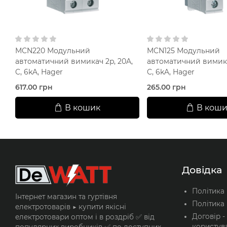
MCN220 Модульний
MCN125 Модульний
автоматичний вимикач 2p, 20A,
автоматичний вимикач
C, 6kA, Hager
C, 6kA, Hager
617.00 грн
265.00 грн
В кошик
В коши
Довідка
Політика
Інтернет магазин та гуртівня
Політика 
електротоварів ▶️ купити якісні
Договір -
електротовари оптом і в роздріб ✅ від
користув
популярних виробників ✅ по доступних