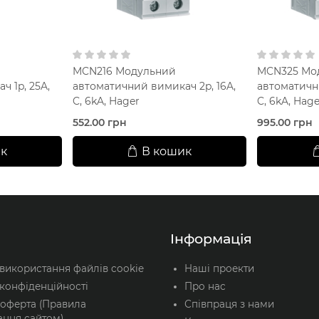
MCN216 Модульний
MCN325 Мо
 1p, 25A,
автоматичний вимикач 2p, 16A,
автоматичн
C, 6kA, Hager
C, 6kA, Hag
552.00 грн
995.00 грн
к
В кошик
Інформація
 використання файлів cookie
Наші проекти
конфіденційності
Про нас
 оферта (Правила
Співпраця з нами
ання сайтом)