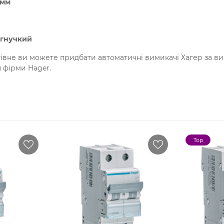
0мм
 гнучкий
івне ви можете придбати автоматичні вимикачі Хагер за виг
 фірми Hager.
Top