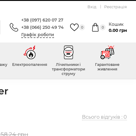
Вхід
Реєстрація
+38 (097) 620 07 27
Кошик
+38 (066) 250 49 74
0
0
0.00 грн
Графік роботи
тажу
Електроопалення
Лічильники і
Гарантоване
трансформатори
живлення
струму
er
Всього відгуків :
0
258.24 грн