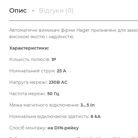
Опис
Відгуки (
0
)
Автоматичні вимикачі фірми Hager призначені для захис
високою якістю і надійністю.
Характеристики:
Кількість полюсів:
1P
Номінальний струм:
25 А
Напруга мережі:
230В AC
Частота мережі:
50 Гц
Межа магнітного відключення:
3...5 In
Номінальна відключаюча здатність:
6 kA
Спосіб монтажу:
на DIN-рейку