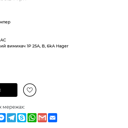
Ампер
 AC
й вимикач 1P 25A, B, 6kA Hager
к
х мережах:
iber
Messenger
Telegram
Skype
WhatsApp
Gmail
Email