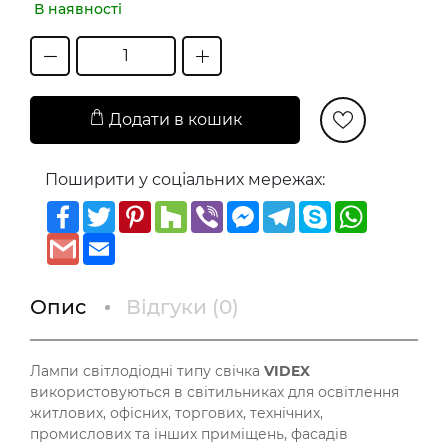
В наявності
Додати в кошик
Поширити у соціальних мережах:
Facebook
Twitter
Pinterest
Houzz
Viber
Messenger
Telegram
Skype
WhatsAp
Gmail
Email
Опис
Відгуки (
0
)
Лампи світлодіодні типу свічка
VIDEX
використовуються в світильниках для освітлення
житлових, офісних, торгових, технічних,
промислових та інших приміщень, фасадів