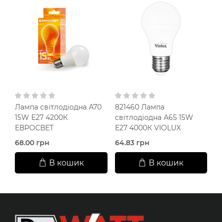
Лампа світлодіодна А70
821460 Лампа
Л
15W Е27 4200К
світлодіодна А65 15W
F
ЕВРОСВЕТ
Е27 4000К VIOLUX
V
68.00 грн
64.83 грн
10
В кошик
В кошик