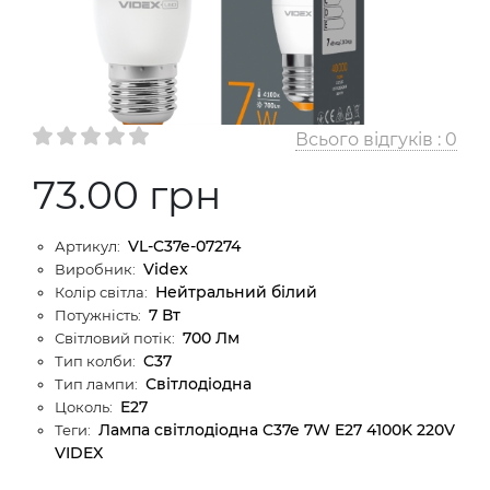
Всього відгуків :
0
73.00 грн
VL-C37e-07274
Артикул:
Videx
Виробник:
Нейтральний білий
Колір світла:
7 Вт
Потужність:
700 Лм
Світловий потік:
C37
Тип колби:
Світлодіодна
Тип лампи:
E27
Цоколь:
Лампа світлодіодна C37e 7W E27 4100K 220V
Теги:
VIDEX