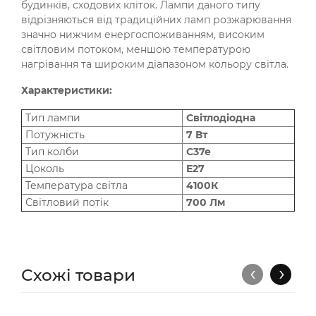
будинків, сходових кліток. Лампи даного типу
відрізняються від традиційних ламп розжарювання
значно нижчим енергоспоживанням, високим
світловим потоком, меншою температурою
нагрівання та широким діапазоном кольору світла.
Характеристики:
Тип лампи
Світлодіодна
Потужність
7 Вт
Тип колби
C37e
Цоколь
Е27
Температура світла
4100К
Світловий потік
700 Лм
‹
›
Схожі товари