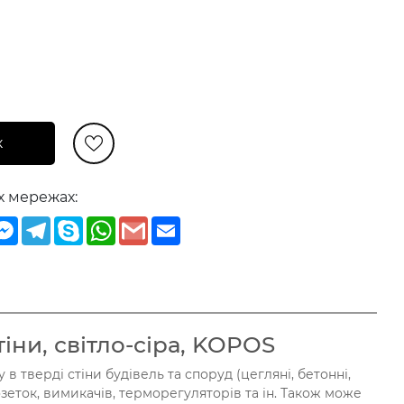
к
х мережах:
iber
Messenger
Telegram
Skype
WhatsApp
Gmail
Email
іни, світло-сіра, KOPOS
 в тверді стіни будівель та споруд (цегляні, бетонні,
розеток, вимикачів, терморегуляторів та ін. Також може