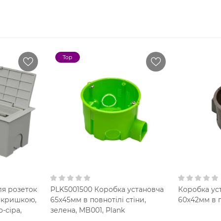
Top
ля розеток
PLK5001500 Коробка установча
Коробка ус
з кришкою,
65х45мм в повнотілі стіни,
60х42мм в п
о-сіра,
зелена, MB001, Plank