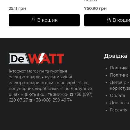
25.11 грн
750.90 грн
В кошик
В коши
Довідка
Політика
Інтернет магазин та гуртівня
Політика 
електротоварів ▶️ купити якісні
Договір -
електротовари оптом і в роздріб ✅ від
користув
популярних виробників ✅ по доступних
цінах ⭐ діють акції та знижки ☎️ +38 (097)
Оплата
620 07 27 ☎️ +38 (066) 250 49 74
Доставка
Гарантія