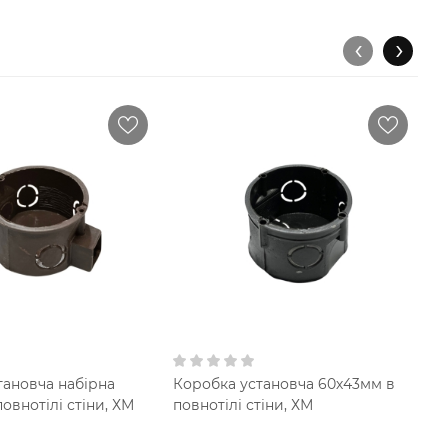
‹
›
тановча набірна
Коробка установча 60х43мм в
K
овнотілі стіни, ХМ
повнотілі стіни, ХМ
п
по
K