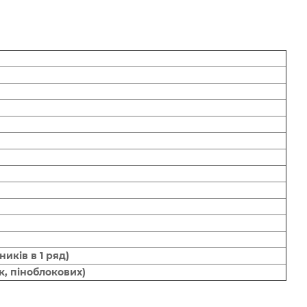
иків в 1 ряд)
к, піноблокових)