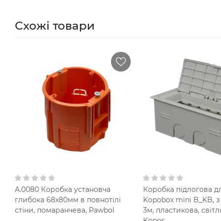
Схожі товари
A.0080 Коробка установча
Коробка підлогова д
глибока 68х80мм в повнотілі
Kopobox mini B_KB, 
стіни, помаранчева, Pawbol
3м, пластикова, світл
Kopos