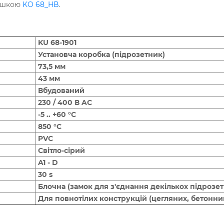
ришкою
KO 68_HB
.
KU 68-1901
Установча коробка (підрозетник)
73,5 мм
43 мм
Вбудований
230 / 400 В AC
-5 .. +60 °C
850 °C
PVC
Світло-сірий
A1 - D
30 s
Блочна (замок для з'єднання декількох підрозетн
Для повнотілих конструкцій (цегляних, бетонни