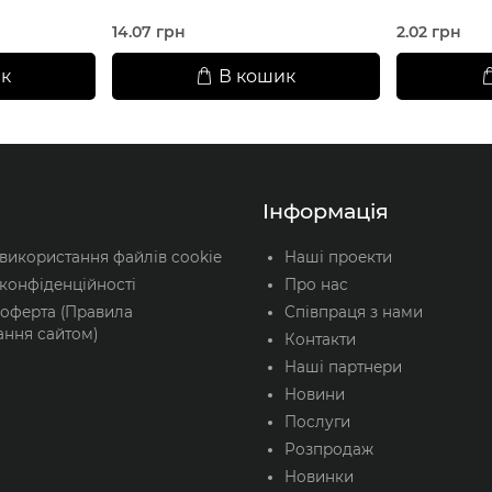
14.07 грн
2.02 грн
к
В кошик
Інформація
 використання файлів cookie
Наші проекти
конфіденційності
Про нас
 оферта (Правила
Співпраця з нами
ання сайтом)
Контакти
Наші партнери
Новини
Послуги
Розпродаж
Новинки