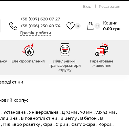
Вхід
Реєстрація
м в повнотілі стіни,
+38 (097) 620 07 27
Кошик
+38 (066) 250 49 74
0
0
0.00 грн
Графік роботи
73х43мм в повнотілі стіни, світло-сіра, KOPOS
Всього відгуків :
0
тажу
Електроопалення
Лічильники і
Гарантоване
трансформатори
живлення
струму
верді стіни
ковий корпус
 , Установча , Універсальна , Д 73мм , 70 мм , 73х43 мм ,
яційна , В повнотілі стіни , В цеглу , В бетон , В
Під євро розетку , Сіра , Сірий , Світло-сіра , Kopos ,