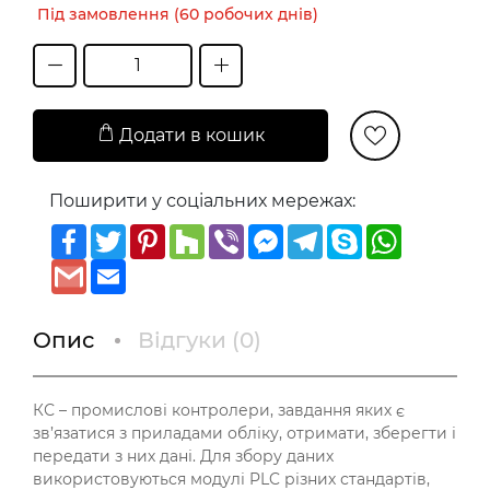
Під замовлення (60 робочих днів)
Додати в кошик
Поширити у соціальних мережах:
Facebook
Twitter
Pinterest
Houzz
Viber
Messenger
Telegram
Skype
WhatsAp
Gmail
Email
Опис
Відгуки (
0
)
КС – промислові контролери, завдання яких є
зв’язатися з приладами обліку, отримати, зберегти і
передати з них дані. Для збору даних
використовуються модулі PLC різних стандартів,