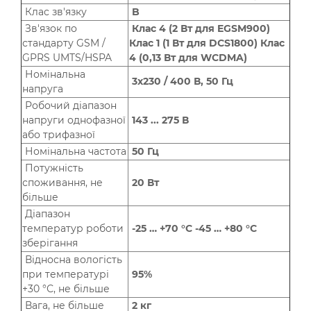
Клас зв'язку
B
Зв'язок по
Клас 4 (2 Вт для EGSM900)
стандарту GSM /
Клас 1 (1 Вт для DCS1800) Клас
GPRS UMTS/HSPA
4 (0,13 Вт для WCDMA)
Номінальна
3х230 / 400 В, 50 Гц
напруга
Робочий діапазон
напруги однофазної
143 ... 275 В
або трифазної
Номінальна частота
50 Гц
Потужність
споживання, не
20 Вт
більше
Діапазон
температур роботи
-25 … +70 °C -45 … +80 °C
зберігання
Відносна вологість
при температурі
95%
+30 °С, не більше
Вага, не більше
2 кг