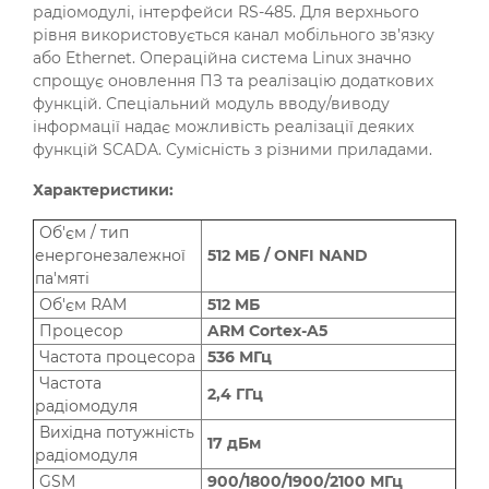
радіомодулі, інтерфейси RS-485. Для верхнього
рівня використовується канал мобільного зв’язку
або Ethernet. Операційна система Linux значно
спрощує оновлення ПЗ та реалізацію додаткових
функцій. Спеціальний модуль вводу/виводу
інформації надає можливість реалізації деяких
функцій SCADA. Cумісність з різними приладами.
Характеристики:
Об'єм / тип
енергонезалежної
512 МБ / ONFI NAND
па'мяті
Об'єм RAM
512 МБ
Процесор
ARM Corteх-A5
Частота процесора
536 МГц
Частота
2,4 ГГц
радіомодуля
Вихідна потужність
17 дБм
радіомодуля
GSM
900/1800/1900/2100 МГц