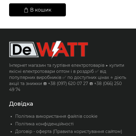
В кошик
Інтернет магазин та гуртівня електротоварів ▶️ купити
якісні електротовари оптом і в роздріб ✅ від
популярних виробників ✅ по доступних цінах ⭐ діють
акції та знижки ☎️ +38 (097) 620 07 27 ☎️ +38 (066) 250
49 74
Довідка
Політика використання файлів cookie
Політика конфіденційності
Договір - оферта (Правила користування сайтом)