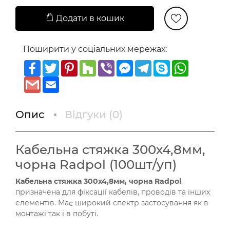
Додати в кошик
Поширити у соціальних мережах:
Facebook
Twitter
Pinterest
Houzz
Viber
Messenger
Telegram
Skype
WhatsAp
Gmail
Email
Опис
Відгуки (
0
)
Кабельна стяжка 300х4,8мм,
чорна Radpol (100шт/уп)
Кабельна стяжка 300х4,8мм, чорна Radpol​
,
призначена для фіксації кабелів, проводів та інших
елементів. Має широкий спектр застосування як в
монтажі так і в побуті.