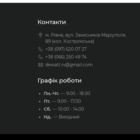
Контакти
м. Рівне, вул. Захисників Маріуполя,
89 (кол. Костромська)
+38 (097) 620 07 27
+38 (066) 250 49 74
dewatt.rv@gmail.com
Графік роботи
Пн.-Чт.
---
9.00 - 18.00
Пт.
---
9.00 - 17.00
Сб.
---
10.00 - 14.00
Нд.
---
Вихідний