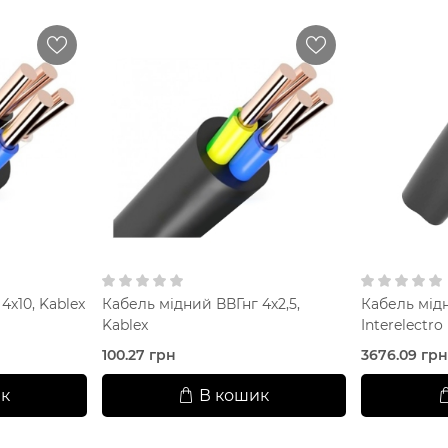
4х10, Kablex
Кабель мідний ВВГнг 4х2,5,
Кабель мід
Kablex
Interelectro
100.27 грн
3676.09 гр
к
В кошик