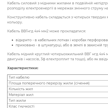
Кабель силовий з мідними жилами в подвійній непідтр
розподілу електроенергії в мережах змінного струму на
Конструктивно кабель складається з чотирьох твердих мо
кольору.
Кабель ВВГнгд 4х4 мм2 може прокладатися:
відкрито - в кабельних лотках і коробах перфорова
приховано - в штукатурці, або в землі в захисній тру
Кабель мідний круглий чотирьохжильний ВВГ нгд 4х4 м
двигунів і насосів, 3ф електроплит та тощо), або як вв
Характеристики:
Тип кабелю
Площа поперечного перерізу жили (січення)
Кількість жил
Матеріал жил
Тип жили
Клас гнучкості