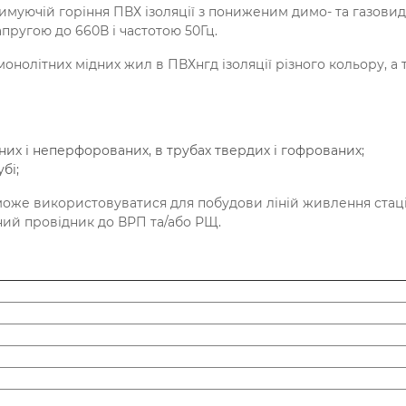
имуючій горіння ПВХ ізоляції з пониженим димо- та газови
пругою до 660В і частотою 50Гц.
нолітних мідних жил в ПВХнгд ізоляції різного кольору, а т
них і неперфорованих, в трубах твердих і гофрованих;
бі;
оже використовуватися для побудови ліній живлення стац
ідний провідник до ВРП та/або РЩ.