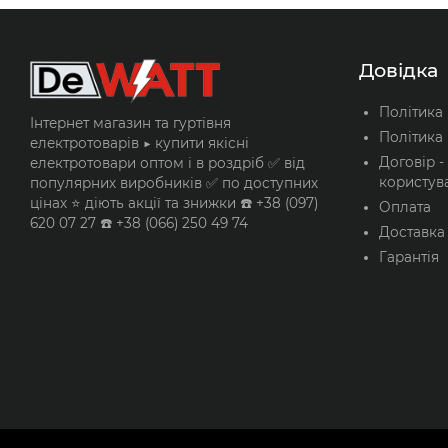
Довідка
Політика
Інтернет магазин та гуртівня
Політика 
електротоварів ▶️ купити якісні
Договір -
електротовари оптом і в роздріб ✅ від
користув
популярних виробників ✅ по доступних
цінах ⭐ діють акції та знижки ☎️ +38 (097)
Оплата
620 07 27 ☎️ +38 (066) 250 49 74
Доставка
Гарантія