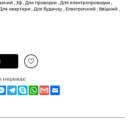
азний , 3ф , Для проводки , Для електропроводки ,
 Для квартири , Для будинку , Електричний , Ввідний ,
к
х мережах:
iber
Messenger
Telegram
Skype
WhatsApp
Gmail
Email