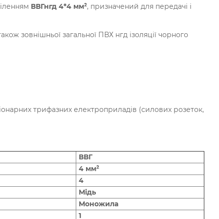
діленням
ВВГнгд 4*4 мм²
, призначений для передачі і
акож зовнішньої загальної ПВХ нгд ізоляції чорного
іонарних трифазних електроприладів (силових розеток,
ВВГ
4 мм²
4
Мідь
Моножила
1