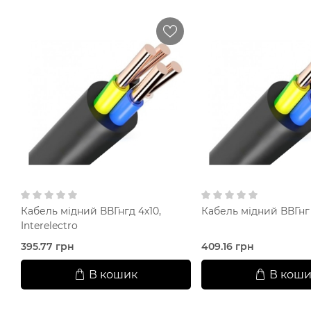
Кабель мідний ВВГнгд 4х10,
Кабель мідний ВВГнг 
Interelectro
395.77 грн
409.16 грн
В кошик
В коши