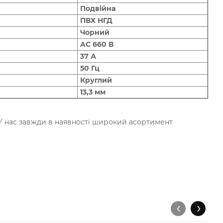
Подвійна
ПВХ НГД
Чорний
AC 660 В
37 А
50 Гц
Круглий
13,3 мм
. У нас завжди в наявності широкий асортимент
‹
›