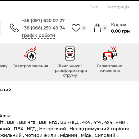
Вхід
Реєстрація
+38 (097) 620 07 27
Кошик
+38 (066) 250 49 74
0
0
0.00 грн
Графік роботи
Всього відгуків :
0
тажу
Електроопалення
Лічильники і
Гарантоване
трансформатори
живлення
струму
д
ьний
Вольт
 , ВВГ , ВВГнгд , ВВГ нгд , ВВГ-НГД , 4x4 , 4*4 , 4х4 , 4мм ,
ьований , ПВХ , НГД , Негорючий , Непідтримуючий горіння
жильний , Чотири жили , Мідний , Мідь , Силовий ,