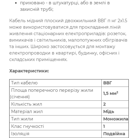
приховано - в штукатурці, або в землі в
захисній трубі;
Кабель мідний плоский двохжильний ВВГ п нг 2х1.5
може використовуватися для прокладання ліній
живлення стаціонарних електроприладів: розеток,
вимикачів і світильників, малопотужних обігрівачів
та інших. Широко застосовується для монтажу
електропроводки в квартирі, будинку, офісних і
складських приміщеннях.
Характеристики:
Тип кабелю
ВВГ
Площа поперечного перерізу жили
1,5 мм²
(січення)
Кількість жил
2
Матеріал жил
Мідь
Тип жили
Моножила
Клас гнучкості
1
Ізоляція
Подвійна