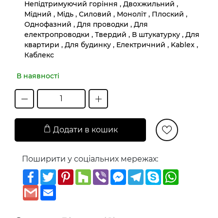
Непідтримуючий горіння , Двохжильний ,
Мідний , Мідь , Силовий , Моноліт , Плоский ,
Однофазний , Для проводки , Для
електропроводки , Твердий , В штукатурку , Для
квартири , Для будинку , Електричний , Kablex ,
Каблекс
В наявності
Додати в кошик
Поширити у соціальних мережах:
Facebook
Twitter
Pinterest
Houzz
Viber
Messenger
Telegram
Skype
WhatsAp
Gmail
Email