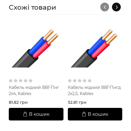
‹
›
Схожі товари
Кабель мідний ВВГ-Пнг
Кабель мідний ВВГ-Пнгд
К
2х4, Kablex
2х2,5, Kablex
2
81.82 грн
52.81 грн
3
В кошик
В кошик