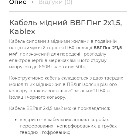
Опис
Відгуки (
0
)
Кабель мідний ВВГ-Пнг 2х1,5,
Kablex
Кабель силовий з мідними жилами в подвійній
непідтримуючій горіння ПВХ ізоляції
ВВГ-Пнг 2*1,5
мм²
, призначений для передачі і розподілу
електроенергії в мережах змінного струму
напругою до 660В і частотою 50Гц.
Конструктивно кабель складається з двох твердих
монолітних мідних жил в ПВХнг ізоляції різного
кольору, а також зовнішньої загальної ПВХ нг
ізоляції чорного кольору.
Кабель ВВГпнг 2х1,5 мм2 може прокладатися:
відкрито - в кабельних лотках і коробах
перфорованих і неперфорованих, в трубах
твердих і гофрованих;