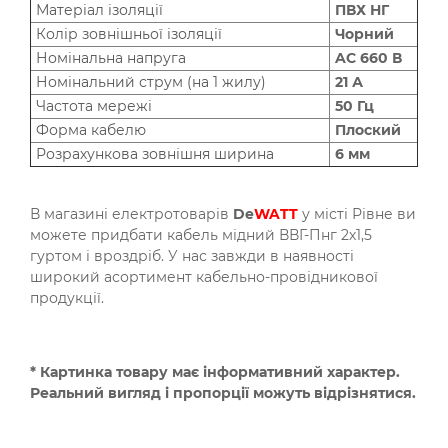
Матеріал ізоляції
ПВХ НГ
Колір зовнішньої ізоляції
Чорний
Номінальна напруга
AC 660 В
Номінальний струм (на 1 жилу)
21 А
Частота мережі
50 Гц
Форма кабелю
Плоский
Розрахункова зовнішня ширина
6 мм
В магазині електротоварів
De
WATT
у місті Рівне ви
можете придбати кабель мідний ВВГ-Пнг 2х1,5
гуртом і вроздріб. У нас завжди в наявності
широкий асортимент кабельно-провідникової
продукції.
* Картинка товару має інформативний характер.
Реальний вигляд і пропорції можуть відрізнятися.