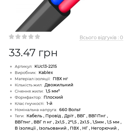
Всього відгуків :
0
33.47 грн
KUc13-2215
Артикул:
Kablex
Виробник:
ПВХ нг
Матеріал ізоляції:
Двожильний
Кількість жил:
1,5 мм²
Січення жили:
Плоский
Формфактор:
1-й
Клас гнучкості:
660 Вольт
Номінальна напруга:
Кабель , Провід , Дріт , ВВГ , ВВГ-Пнг ,
Теги:
ВВГпнг , ВВГ п нг , 2х1,5 , 2*1,5 , 2х1.5 , 1,5мм , 1,5 мм ,
В ізоляції , Ізольований , ПВХ , НГ , Негорючий ,