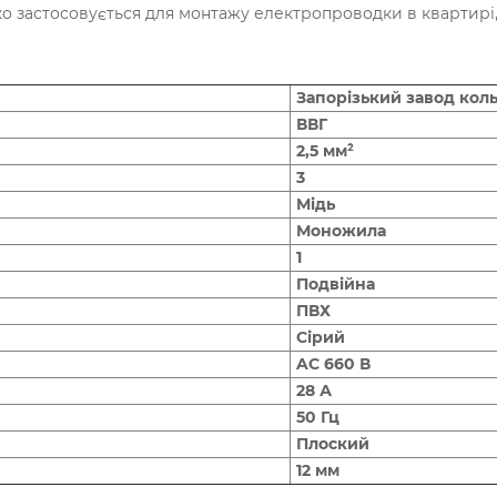
ко застосовується для монтажу електропроводки в квартирі,
Запорізький завод кол
ВВГ
2,5 мм²
3
Мідь
Моножила
1
Подвійна
ПВХ
Сірий
AC 660 В
28 А
50 Гц
Плоский
12 мм