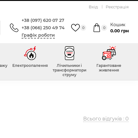
Вхід
Реєстрація
+38 (097) 620 07 27
Кошик
+38 (066) 250 49 74
0
0
0.00 грн
Графік роботи
тажу
Електроопалення
Лічильники і
Гарантоване
трансформатори
живлення
струму
Всього відгуків :
0