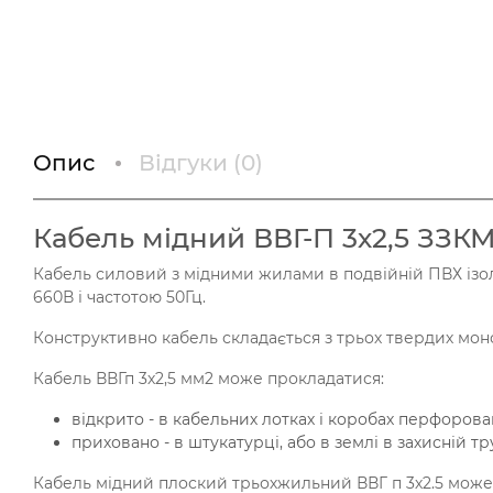
Опис
Відгуки (
0
)
Кабель мідний ВВГ-П 3х2,5 ЗЗК
Кабель силовий з мідними жилами в подвійній ПВХ ізо
660В і частотою 50Гц.
Конструктивно кабель складається з трьох твердих монол
Кабель ВВГп 3х2,5 мм2 може прокладатися:
відкрито - в кабельних лотках і коробах перфорова
приховано - в штукатурці, або в землі в захисній тру
Кабель мідний плоский трьохжильний ВВГ п 3х2.5 може 