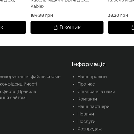
Kablex
184.98 грн
38.20 грн
к
В кошик
Інформація
 використання файлів cookie
Наші проекти
конфіденційності
Про нас
 оферта (Правила
Співпраця з нами
ання сайтом)
Контакти
Наші партнери
Новини
Послуги
Розпродаж