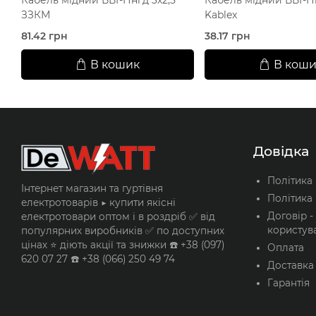
ЗЗКМ
Kablex
81.42 грн
38.17 грн
В кошик
В коши
Довідка
Політика
Інтернет магазин та гуртівня
Політика 
електротоварів ▶️ купити якісні
Договір -
електротовари оптом і в роздріб ✅ від
користув
популярних виробників ✅ по доступних
цінах ⭐ діють акції та знижки ☎️ +38 (097)
Оплата
620 07 27 ☎️ +38 (066) 250 49 74
Доставка
Гарантія