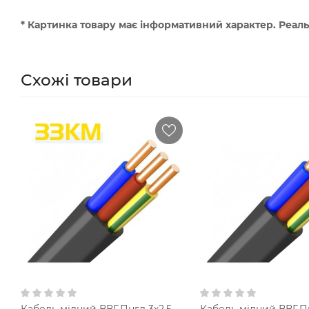
* Картинка товару має інформативний характер. Реаль
Схожі товари
Кабель мідний ВВГ-Пнгд 3х2,5
Кабель мідний ВВГ-Пн