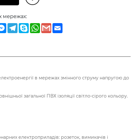
х мережах:
iber
Messenger
Telegram
Skype
WhatsApp
Gmail
Email
 електроенергії в мережах змінного струму напругою до
внішньої загальної ПВХ ізоляції світло-сірого кольору.
нарних електроприладів: розеток, вимикачів і