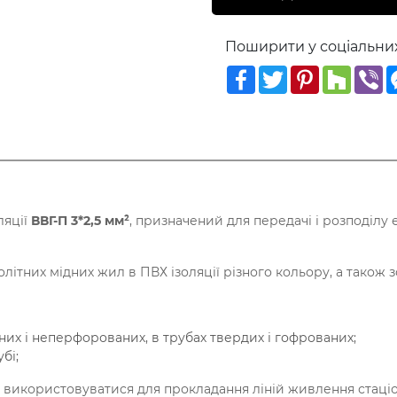
Поширити у соціальни
Facebook
Twitter
Pinterest
Houzz
V
М
ляції
ВВГ-П 3*2,5 мм²
, призначений для передачі і розподілу
ітних мідних жил в ПВХ ізоляції різного кольору, а також зо
них і неперфорованих, в трубах твердих і гофрованих;
бі;
використовуватися для прокладання ліній живлення стаціо