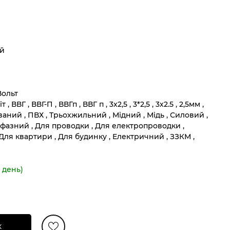
й
Вольт
, ВВГ , ВВГ-П , ВВГп , ВВГ п , 3х2,5 , 3*2,5 , 3х2.5 , 2,5мм ,
ьований , ПВХ , Трьохжильний , Мідний , Мідь , Силовий ,
офазний , Для проводки , Для електропроводки ,
 Для квартири , Для будинку , Електричний , ЗЗКМ ,
 день)
к