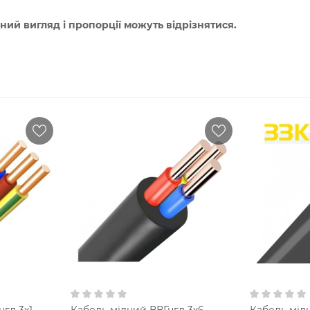
ний вигляд і пропорції можуть відрізнятися.
гд 3х1,
Кабель мідний ВВГнгд 3х6,
Кабель мід