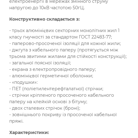
електроенергії в мережах змінного струму
напругою до 10кВ частотою 50гЦ.
Конструктивно складається з:
- трьох алюмінієвих секторних монолітних жил 1
класу гнучкості за стандартом ГОСТ 22483-77;
- паперово-просоченої ізоляції для кожної жили;
- джгута з кабельного паперу (протягується між
трьома звитими жилами для стійкості конструкції);
- загальної поясної ізоляції;
- екрана з електропровідного паперу;
- алюмінієвої герметичної оболонки;
- «подушки»:
- ПЕТ (поліетилентерефталатної) стрічки;
- стрічки кріпленого просоченого кабельного
паперу на клейкій основі з бітуму;
- двох сталевих стрічок (броні);
- зовнішнього покриву із просоченої кабельної
пряжі.
Характеристики: