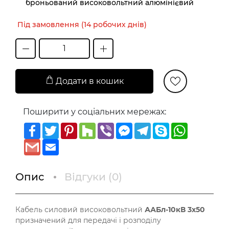
броньований високовольтний алюмінієвий
Під замовлення (14 робочих днів)
Додати в кошик
Поширити у соціальних мережах:
Facebook
Twitter
Pinterest
Houzz
Viber
Messenger
Telegram
Skype
WhatsAp
Gmail
Email
Опис
Відгуки (
0
)
Кабель силовий високовольтний
ААБл-10кВ 3х50
призначений для передачі і розподілу