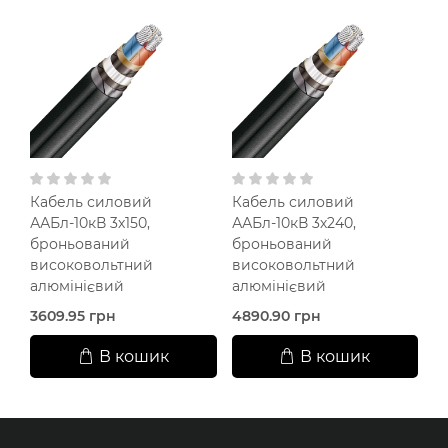
Кабель силовий
Кабель силовий
К
ААБл-10кВ 3х150,
ААБл-10кВ 3х240,
А
броньований
броньований
б
високовольтний
високовольтний
в
алюмінієвий
алюмінієвий
а
3609.95 грн
4890.90 грн
2
В кошик
В кошик