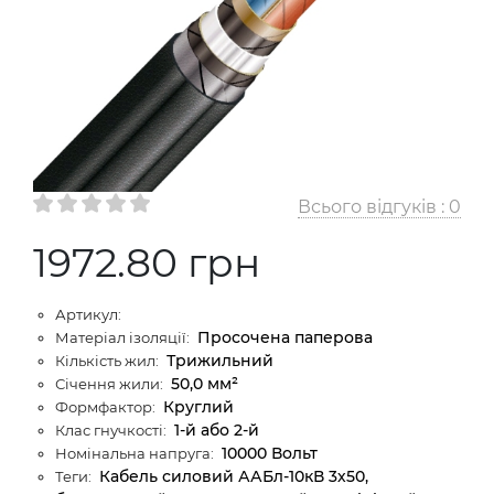
Всього відгуків :
0
1972.80 грн
Артикул:
Просочена паперова
Матеріал ізоляції:
Трижильний
Кількість жил:
50,0 мм²
Січення жили:
Круглий
Формфактор:
1-й або 2-й
Клас гнучкості:
10000 Вольт
Номінальна напруга:
Кабель силовий ААБл-10кВ 3х50,
Теги: