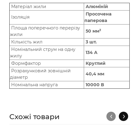
Матеріал жили
Алюміній
Просочена
Ізоляція
паперова
Площа поперечного перерізу
50 мм²
жили
Кількість жил
3 шт.
Номінальний струм на одну
134 А
жилу
Формфактор
Круглий
Розрахунковий зовнішній
40,4 мм
діаметр
Номінальна напруга
10000 В
‹
›
Схожі товари